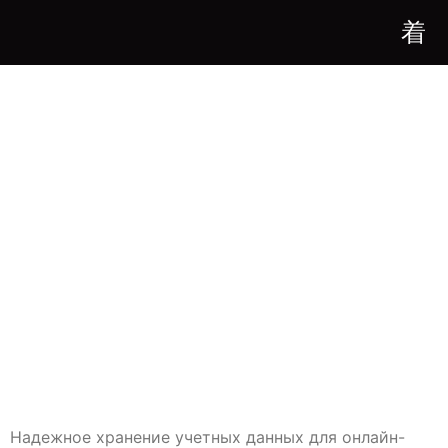
ЗАЧЕМ ВАЖНО
ХРАНИТЬ УЧЕТНЫЕ
ДАННЫЕ ДЛЯ PIN
UP НАДЕЖНО?
ЗАЧЕМ ВАЖНО
ХРАНИТЬ УЧЕТНЫЕ
ДАННЫЕ ДЛЯ PIN UP
НАДЕЖНО?
Надежное хранение учетных данных для онлайн-