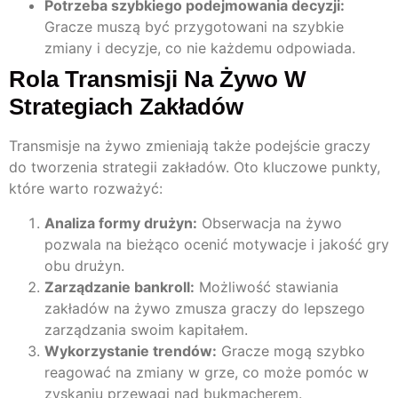
Potrzeba szybkiego podejmowania decyzji:
Gracze muszą być przygotowani na szybkie
zmiany i decyzje, co nie każdemu odpowiada.
Rola Transmisji Na Żywo W
Strategiach Zakładów
Transmisje na żywo zmieniają także podejście graczy
do tworzenia strategii zakładów. Oto kluczowe punkty,
które warto rozważyć:
Analiza formy drużyn:
Obserwacja na żywo
pozwala na bieżąco ocenić motywacje i jakość gry
obu drużyn.
Zarządzanie bankroll:
Możliwość stawiania
zakładów na żywo zmusza graczy do lepszego
zarządzania swoim kapitałem.
Wykorzystanie trendów:
Gracze mogą szybko
reagować na zmiany w grze, co może pomóc w
zyskaniu przewagi nad bukmacherem.