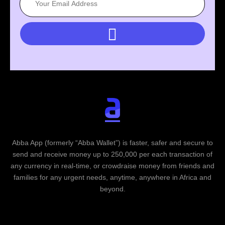
Abba App (formerly “Abba Wallet”) is faster, safer and secure to
send and receive money up to 250,000 per each transaction of
any currency in real-time, or crowdraise money from friends and
families for any urgent needs, anytime, anywhere in Africa and
beyond.