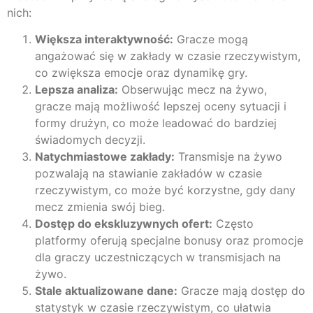
nich:
Większa interaktywność:
Gracze mogą
angażować się w zakłady w czasie rzeczywistym,
co zwiększa emocje oraz dynamikę gry.
Lepsza analiza:
Obserwując mecz na żywo,
gracze mają możliwość lepszej oceny sytuacji i
formy drużyn, co może leadować do bardziej
świadomych decyzji.
Natychmiastowe zakłady:
Transmisje na żywo
pozwalają na stawianie zakładów w czasie
rzeczywistym, co może być korzystne, gdy dany
mecz zmienia swój bieg.
Dostęp do ekskluzywnych ofert:
Często
platformy oferują specjalne bonusy oraz promocje
dla graczy uczestniczących w transmisjach na
żywo.
Stale aktualizowane dane:
Gracze mają dostęp do
statystyk w czasie rzeczywistym, co ułatwia