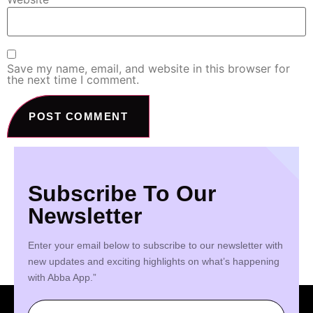
Save my name, email, and website in this browser for
the next time I comment.
Subscribe To Our
Newsletter
Enter your email below to subscribe to our newsletter with
new updates and exciting highlights on what’s happening
with Abba App.”