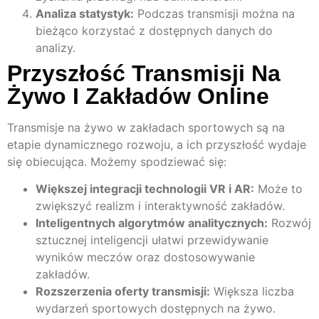
Analiza statystyk:
Podczas transmisji można na
bieżąco korzystać z dostępnych danych do
analizy.
Przyszłość Transmisji Na
Żywo I Zakładów Online
Transmisje na żywo w zakładach sportowych są na
etapie dynamicznego rozwoju, a ich przyszłość wydaje
się obiecująca. Możemy spodziewać się:
Większej integracji technologii VR i AR:
Może to
zwiększyć realizm i interaktywność zakładów.
Inteligentnych algorytmów analitycznych:
Rozwój
sztucznej inteligencji ułatwi przewidywanie
wyników meczów oraz dostosowywanie
zakładów.
Rozszerzenia oferty transmisji:
Większa liczba
wydarzeń sportowych dostępnych na żywo.