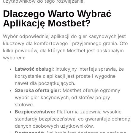
użytkowników do tego rozwiązania.
Dlaczego Warto Wybrać
Aplikację Mostbet?
Wybór odpowiedniej aplikacji do gier kasynowych jest
kluczowy dla komfortowego i przyjemnego grania. Oto
kilka powodów, dla których Mostbet jest doskonałym
wyborem:
Łatwość obsługi:
Intuicyjny interfejs sprawia, że
korzystanie z aplikacji jest proste i wygodne
nawet dla początkujących.
Szeroka oferta gier:
Mostbet oferuje ogromny
wybór gier kasynowych, od slotów po gry
stołowe.
Bezpieczeństwo:
Platforma zapewnia wysokie
standardy bezpieczeństwa, co gwarantuje ochronę
danych osobowych użytkowników.