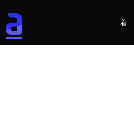
UŻYWANIE
APLIKACJI
MOSTBET DO GIER
KASYNOWYCH:
CZEGO SIĘ
SPODZIEWAĆ
UŻYWANIE