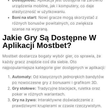
Dostępność:
Aplikacja jest dostępna na zarówno
urządzenia mobilne, jak i komputery, co daje
elastyczność w użytkowaniu.
Boni na start:
Nowi gracze mogą skorzystać z
różnych bonusów powitalnych, co zwiększa
szanse na wygraną.
Jakie Gry Są Dostępne W
Aplikacji Mostbet?
Mostbet dostarcza bogaty wybór gier, co sprawia, że
każdy gracz znajdzie coś dla siebie. Oto
najpopularniejsze kategorie gier dostępnych w aplikacji:
Automaty:
Od klasycznych jednorękich bandytów
po nowoczesne gry z bonusami i grafikom 3D.
Gry stołowe:
Tradycyjne blackjack, ruletka oraz
poker w różnych wariantach.
Gry na żywo:
Interaktywne doświadczenie z
prawdziwymi krupierami w czasie rzeczywistym.