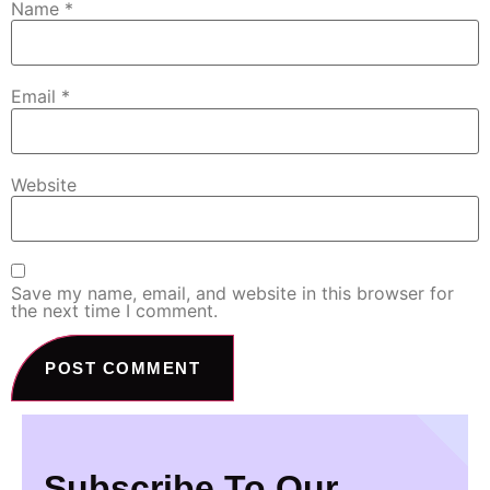
Name
*
Email
*
Website
Save my name, email, and website in this browser for
the next time I comment.
Subscribe To Our