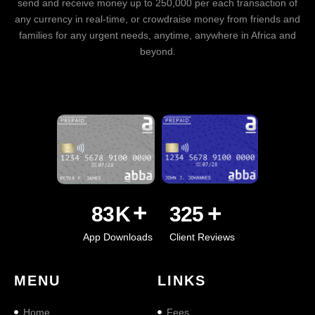
send and receive money up to 250,000 per each transaction of
any currency in real-time, or crowdraise money from friends and
families for any urgent needs, anytime, anywhere in Africa and
beyond.
+
+
105
K
415
App Downloads
Client Reviews
MENU
LINKS
Home
Fees