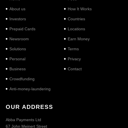
About us
How It Works
Investors
Countries
Prepaid Cards
Locations
Newsroom
Earn Money
Solutions
Terms
Personal
Privacy
Business
Contact
Crowdfunding
Anti-money-laundering
OUR ADDRESS
Abba Payments Ltd
67 John Meinert Street