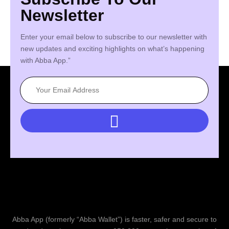
Newsletter
Enter your email below to subscribe to our newsletter with
new updates and exciting highlights on what’s happening
with Abba App.”
Abba App (formerly “Abba Wallet”) is faster, safer and secure to