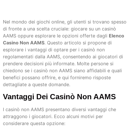
NON AAMS
Nel mondo dei giochi online, gli utenti si trovano spesso
di fronte a una scelta cruciale: giocare su un casinò
AAMS oppure esplorare le opzioni offerte dagli
Elenco
Casino Non AAMS
. Questo articolo si propone di
esplorare i vantaggi di optare per i casinò non
regolamentati dalla AAMS, consentendo ai giocatori di
prendere decisioni più informate. Molte persone si
chiedono se i casinò non AAMS siano affidabili e quali
benefici possano offrire, e qui forniremo risposte
dettagliate a queste domande.
Vantaggi Dei Casinò Non AAMS
I casinò non AAMS presentano diversi vantaggi che
attraggono i giocatori. Ecco alcuni motivi per
considerare questa opzione: