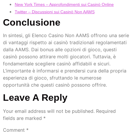
New York Times – Approfondimenti sui Casinò Online
Twitter – Discussioni sui Casinò Non AAMS
Conclusione
In sintesi, gli Elenco Casino Non AAMS offrono una serie
di vantaggi rispetto ai casinò tradizionali regolamentati
dalla AAMS. Dai bonus alle opzioni di gioco, questi
casinò possono attirare molti giocatori. Tuttavia, è
fondamentale scegliere casinò affidabili e sicuri.
L’importante è informarsi e prendersi cura della propria
esperienza di gioco, sfruttando le numerose
opportunità che questi casinò possono offrire.
Leave A Reply
Your email address will not be published.
Required
fields are marked
*
Comment
*