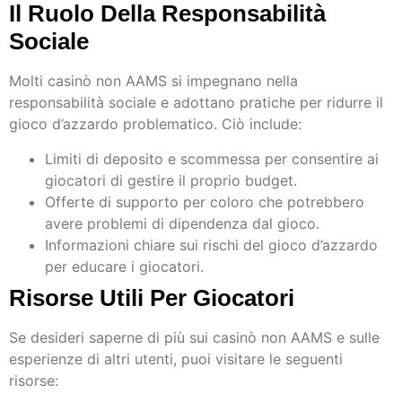
Il Ruolo Della Responsabilità
Sociale
Molti casinò non AAMS si impegnano nella
responsabilità sociale e adottano pratiche per ridurre il
gioco d’azzardo problematico. Ciò include:
Limiti di deposito e scommessa per consentire ai
giocatori di gestire il proprio budget.
Offerte di supporto per coloro che potrebbero
avere problemi di dipendenza dal gioco.
Informazioni chiare sui rischi del gioco d’azzardo
per educare i giocatori.
Risorse Utili Per Giocatori
Se desideri saperne di più sui casinò non AAMS e sulle
esperienze di altri utenti, puoi visitare le seguenti
risorse: