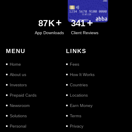
+
+
105
K
414
App Downloads
Client Reviews
MENU
LINKS
Home
Fees
About us
How It Works
Investors
Countries
Prepaid Cards
Locations
Newsroom
Earn Money
Solutions
Terms
Personal
Privacy