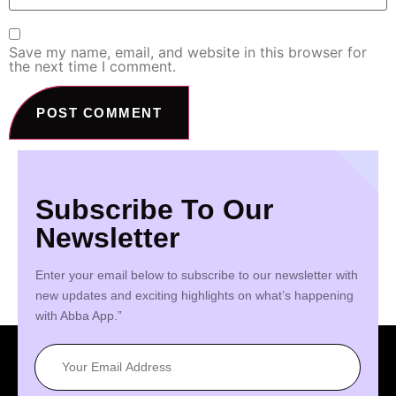
Save my name, email, and website in this browser for
the next time I comment.
Subscribe To Our
Newsletter
Enter your email below to subscribe to our newsletter with
new updates and exciting highlights on what’s happening
with Abba App.”