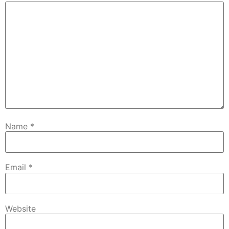
Name
*
Email
*
Website