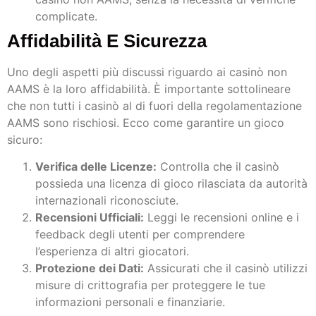
complicate.
Affidabilità E Sicurezza
Uno degli aspetti più discussi riguardo ai casinò non
AAMS è la loro affidabilità. È importante sottolineare
che non tutti i casinò al di fuori della regolamentazione
AAMS sono rischiosi. Ecco come garantire un gioco
sicuro:
Verifica delle Licenze:
Controlla che il casinò
possieda una licenza di gioco rilasciata da autorità
internazionali riconosciute.
Recensioni Ufficiali:
Leggi le recensioni online e i
feedback degli utenti per comprendere
l’esperienza di altri giocatori.
Protezione dei Dati:
Assicurati che il casinò utilizzi
misure di crittografia per proteggere le tue
informazioni personali e finanziarie.