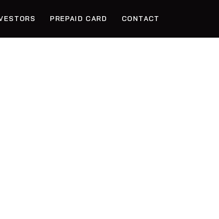
NVESTORS
PREPAID CARD
CONTACT
ОНУСЫ И
: КАК
ЬЗОВАТЬ
НУСЫ