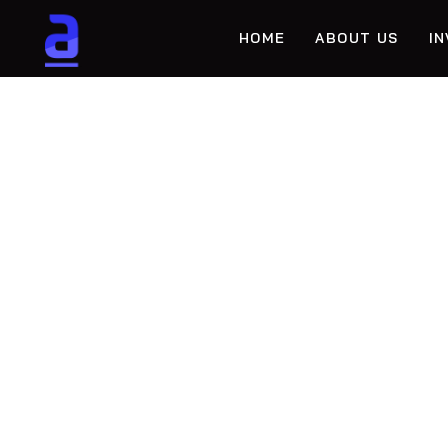
HOME
ABOUT US
I
ТОП Б
АКЦИИ
ИСПОЛ
UP БО