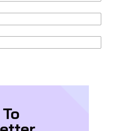
 To
etter