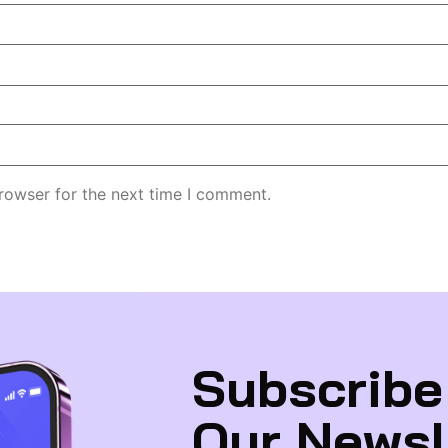
rowser for the next time I comment.
Subscribe
Our Newsl