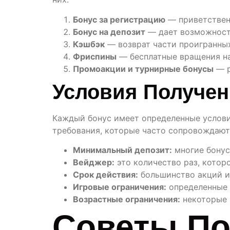
Бонус за регистрацию
— приветственн
Бонус на депозит
— дает возможность
Кэшбэк
— возврат части проигранных
Фриспины
— бесплатные вращения на 
Промоакции и турнирные бонусы
— р
Условия Получен
Каждый бонус имеет определенные услови
требования, которые часто сопровождают
Минимальный депозит:
многие бонус
Вейджер:
это количество раз, котор
Срок действия:
большинство акций и
Игровые ограничения:
определенные 
Возрастные ограничения:
некоторые 
Советы По