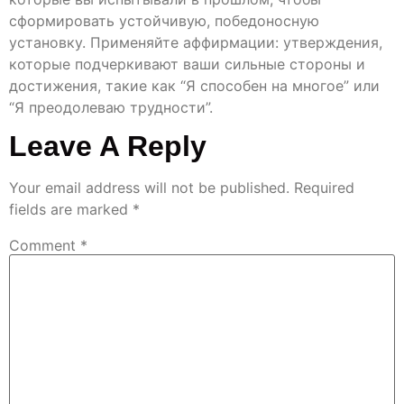
сформировать устойчивую, победоносную
установку. Применяйте аффирмации: утверждения,
которые подчеркивают ваши сильные стороны и
достижения, такие как “Я способен на многое” или
“Я преодолеваю трудности”.
Leave A Reply
Your email address will not be published.
Required
fields are marked
*
Comment
*