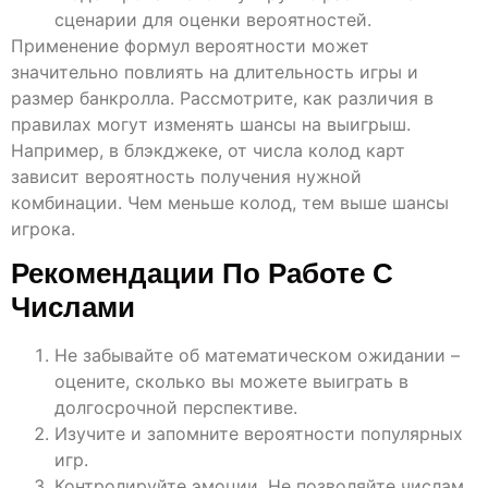
сценарии для оценки вероятностей.
Применение формул вероятности может
значительно повлиять на длительность игры и
размер банкролла. Рассмотрите, как различия в
правилах могут изменять шансы на выигрыш.
Например, в блэкджеке, от числа колод карт
зависит вероятность получения нужной
комбинации. Чем меньше колод, тем выше шансы
игрока.
Рекомендации По Работе С
Числами
Не забывайте об математическом ожидании –
оцените, сколько вы можете выиграть в
долгосрочной перспективе.
Изучите и запомните вероятности популярных
игр.
Контролируйте эмоции. Не позволяйте числам