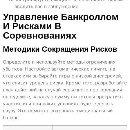
вводить вас в заблуждение.
Управление Банкроллом
И Рисками В
Соревнованиях
Методики Сокращения Рисков
Определите и используйте методы ограничения
убытков. Настройте автоматические лимиты на
ставках или выбирайте игры с низкой дисперсией,
что снизит уровень риска. Кроме того, разработайте
план действий на случай серьезного прогоревания:
определите, на какую сумму вы готовы прекратить
участие или при каких условиях будете делать
паузу. Это поможет сохранять эмоциональный
баланс.