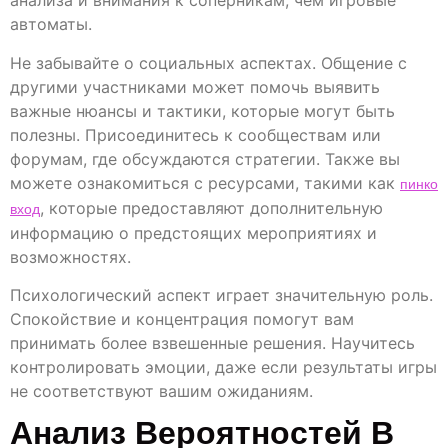
анализа и внимания к соперникам, чем игровые
автоматы.
Не забывайте о социальных аспектах. Общение с
другими участниками может помочь выявить
важные нюансы и тактики, которые могут быть
полезны. Присоединитесь к сообществам или
форумам, где обсуждаются стратегии. Также вы
можете ознакомиться с ресурсами, такими как
пинко
, которые предоставляют дополнительную
вход
информацию о предстоящих мероприятиях и
возможностях.
Психологический аспект играет значительную роль.
Спокойствие и концентрация помогут вам
принимать более взвешенные решения. Научитесь
контролировать эмоции, даже если результаты игры
не соответствуют вашим ожиданиям.
Анализ Вероятностей В