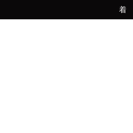
СТРАТЕГИИ
ВЫИГРЫША В
КАЗИНО
СОРЕВНОВАНИЙ
ДЛЯ ИГРОКОВ
СТРАТЕГИИ