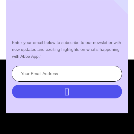
Enter your email below to subscribe to our newsletter with
new updates and exciting highlights on what’s happening
with Abba App.”