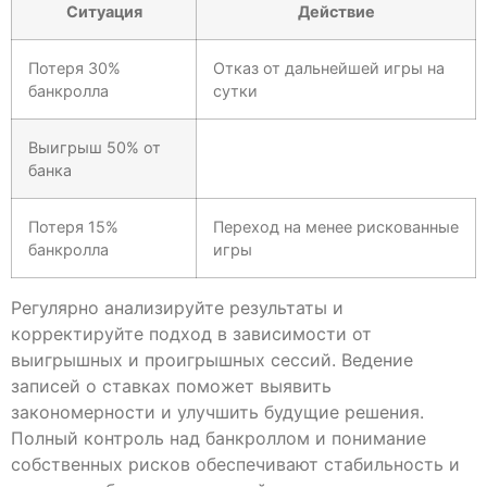
Ситуация
Действие
Потеря 30%
Отказ от дальнейшей игры на
банкролла
сутки
Выигрыш 50% от
банка
Потеря 15%
Переход на менее рискованные
банкролла
игры
Регулярно анализируйте результаты и
корректируйте подход в зависимости от
выигрышных и проигрышных сессий. Ведение
записей о ставках поможет выявить
закономерности и улучшить будущие решения.
Полный контроль над банкроллом и понимание
собственных рисков обеспечивают стабильность и