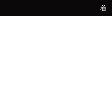
SŁABOŚCI
SYSTEMU
BONUSÓW W
KASYNIE VOX: CO
POWINIENEŚ
WIEDZIEĆ
SŁABOŚCI SYSTEMU
BONUSÓW W
KASYNIE VOX: CO