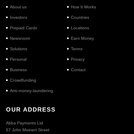
About us
How It Works
Investors
Countries
Prepaid Cards
Locations
Newsroom
Earn Money
Solutions
Terms
Personal
Privacy
Business
Contact
Crowdfunding
Anti-money-laundering
OUR ADDRESS
Abba Payments Ltd
67 John Meinert Street