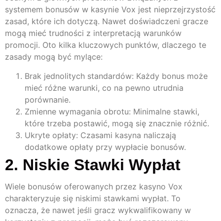
systemem bonusów w kasynie Vox jest nieprzejrzystość
zasad, które ich dotyczą. Nawet doświadczeni gracze
mogą mieć trudności z interpretacją warunków
promocji. Oto kilka kluczowych punktów, dlaczego te
zasady mogą być mylące:
Brak jednolitych standardów: Każdy bonus może
mieć różne warunki, co na pewno utrudnia
porównanie.
Zmienne wymagania obrotu: Minimalne stawki,
które trzeba postawić, mogą się znacznie różnić.
Ukryte opłaty: Czasami kasyna naliczają
dodatkowe opłaty przy wypłacie bonusów.
2. Niskie Stawki Wypłat
Wiele bonusów oferowanych przez kasyno Vox
charakteryzuje się niskimi stawkami wypłat. To
oznacza, że nawet jeśli gracz wykwalifikowany w