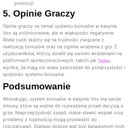
promocji.
5. Opinie Graczy
Opinie graczy na temat systemu bonusów w kasynie
Vox są zróżnicowane, ale w większości negatywne.
Wiele osób skarży się na trudności związane z
realizacją bonusów oraz na ogólne wrażenia z gry. Z
użytkowników, którzy dzielili się swoimi wrażeniami na
platformach społecznościowych, takich jak
,
Twitter
wynika, że mają oni wiele zastrzeżeń do przejrzystości i
spójności systemu bonusów.
Podsumowanie
Wnioskując, system bonusów w kasynie Vox ma swoje
minusy, które są ważne do rozważenia przed decyzją o
grze. Nieprzejrzystość zasad, niskie stawki wypłat oraz
problemy z lojalnością mogą prowadzić do
rozczarowań. Dlatego dobrze jest być świadomym tych