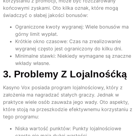
korzystaniu z promocji, może być rozczarowany
końcowymi zyskami. Oto kilka oznak, które mogą
świadczyć o słabej jakości bonusów:
Ograniczone kwoty wygranej: Wiele bonusów ma
górny limit wypłat.
Krótkie okno czasowe: Czas na zrealizowanie
wygranej często jest ograniczony do kilku dni.
Minimalne stawki: Niekiedy wymagane są znaczne
wkłady własne.
3. Problemy Z Lojalnośćką
Kasyno Vox posiada program lojalnościowy, który z
założenia ma nagradzać stałych graczy. Jednak w
praktyce wiele osób zauważa jego wady. Oto aspekty,
które stoją na przeszkodzie efektywnemu korzystaniu z
tego programu:
Niska wartość punktów: Punkty lojalnościowe
często nie mają dużej wartości.