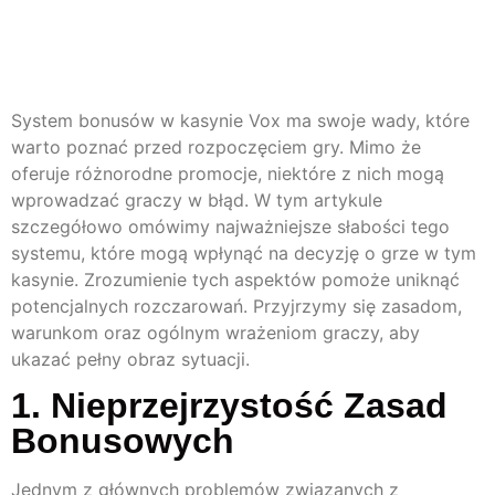
POWINIENEŚ
WIEDZIEĆ
System bonusów w kasynie Vox ma swoje wady, które
warto poznać przed rozpoczęciem gry. Mimo że
oferuje różnorodne promocje, niektóre z nich mogą
wprowadzać graczy w błąd. W tym artykule
szczegółowo omówimy najważniejsze słabości tego
systemu, które mogą wpłynąć na decyzję o grze w tym
kasynie. Zrozumienie tych aspektów pomoże uniknąć
potencjalnych rozczarowań. Przyjrzymy się zasadom,
warunkom oraz ogólnym wrażeniom graczy, aby
ukazać pełny obraz sytuacji.
1. Nieprzejrzystość Zasad
Bonusowych
Jednym z głównych problemów związanych z