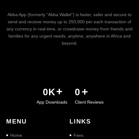
Abba App (formerly “Abba Wallet”) is faster, safer and secure to
send and receive money up to 250,000 per each transaction of
any currency in real-time, or crowdraise money from friends and
families for any urgent needs, anytime, anywhere in Africa and
beyond.
+
+
0
K
0
App Downloads
Client Reviews
MENU
LINKS
Home
Fees