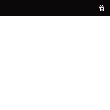
ROLA ANALIZY
DANYCH W
KASYNIE VOX: JAK
ANALIZOWAĆ
HISTORIĘ GIER
ROLA ANALIZY
DANYCH W KASYNIE
VOX: JAK
ANALIZOWAĆ