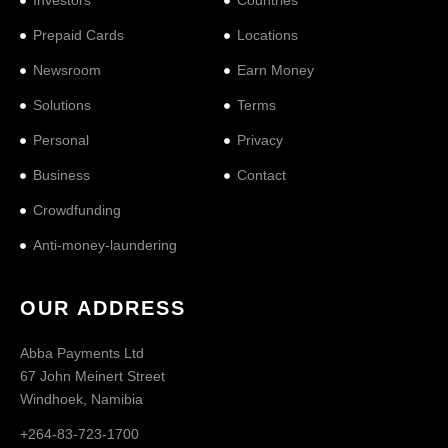
Investors
Countries
Prepaid Cards
Locations
Newsroom
Earn Money
Solutions
Terms
Personal
Privacy
Business
Contact
Crowdfunding
Anti-money-laundering
OUR ADDRESS
Abba Payments Ltd
67 John Meinert Street
Windhoek, Namibia
+264-83-723-1700