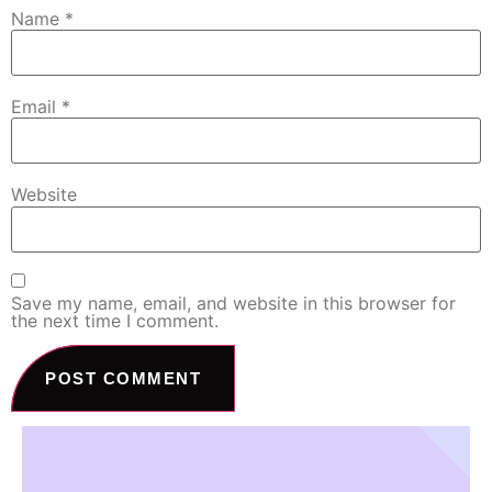
Name
*
Email
*
Website
Save my name, email, and website in this browser for
the next time I comment.