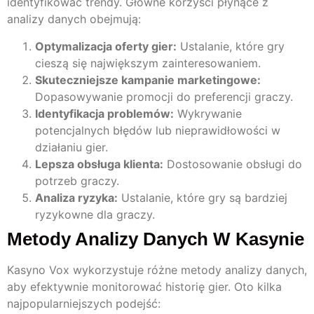
identyfikować trendy. Główne korzyści płynące z
analizy danych obejmują:
Optymalizacja oferty gier:
Ustalanie, które gry
cieszą się największym zainteresowaniem.
Skuteczniejsze kampanie marketingowe:
Dopasowywanie promocji do preferencji graczy.
Identyfikacja problemów:
Wykrywanie
potencjalnych błędów lub nieprawidłowości w
działaniu gier.
Lepsza obsługa klienta:
Dostosowanie obsługi do
potrzeb graczy.
Analiza ryzyka:
Ustalanie, które gry są bardziej
ryzykowne dla graczy.
Metody Analizy Danych W Kasynie
Kasyno Vox wykorzystuje różne metody analizy danych,
aby efektywnie monitorować historię gier. Oto kilka
najpopularniejszych podejść: