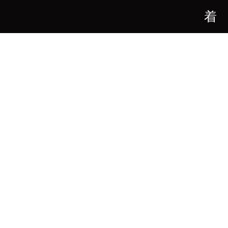
ROLA ANALIZY
DANYCH W
KASYNIE VOX: JAK
ANALIZOWAĆ
HISTORIĘ GIER
ROLA ANALIZY
DANYCH W KASYNIE
VOX: JAK
ANALIZOWAĆ