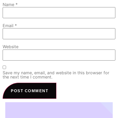
Name
*
Email
*
Website
Save my name, email, and website in this browser for
the next time I comment.