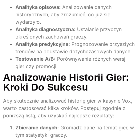
Analityka opisowa:
Analizowanie danych
historycznych, aby zrozumieć, co już się
wydarzyło.
Analityka diagnostyczna:
Ustalanie przyczyn
określonych zachowań graczy.
Analityka predykcyjna:
Prognozowanie przyszłych
trendów na podstawie dotychczasowych danych.
Testowanie A/B:
Porównywanie różnych wersji
gier czy promocji.
Analizowanie Historii Gier:
Kroki Do Sukcesu
Aby skutecznie analizować historię gier w kasynie Vox,
warto zastosować kilka kroków. Postępuj zgodnie z
poniższą listą, aby uzyskać najlepsze rezultaty:
Zbieranie danych:
Gromadź dane na temat gier, w
tym statystyki graczy.