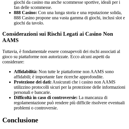
giochi da casino ma anche scommesse sportive, ideali per i
fan delle scommesse.
888 Casino:
Con una lunga storia e una reputazione solida,
888 Casino propone una vasta gamma di giochi, inclusi slot e
giochi da tavolo.
Considerazioni sui Rischi Legati ai Casino Non
AAMS
Tuttavia, è fondamentale essere consapevoli dei rischi associati al
gioco su piattaforme non autorizzate. Ecco alcuni aspetti da
considerare:
Affidabilità:
Non tutte le piattaforme non AAMS sono
affidabili; è importante fare ricerche approfondite.
Protezione dei dati:
Assicurati che i casino non AAMS
utilizzino protocolli sicuri per la protezione delle informazioni
personali e bancarie.
Difficoltà in caso di controversie:
La mancanza di
regolamentazione può rendere più difficile risolvere eventuali
problemi o controversie.
Conclusione