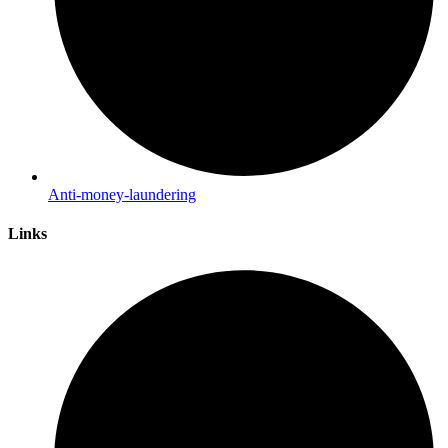
Anti-money-laundering
Links