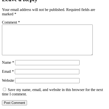
Your email address will not be published.
Required fields are
marked
*
Comment
*
Name
*
Email
*
Website
Save my name, email, and website in this browser for the next
time I comment.