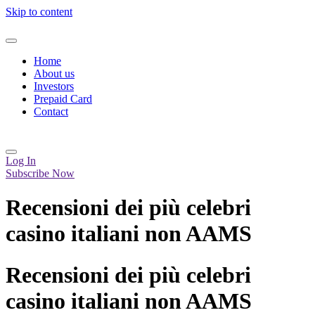
Skip to content
Home
About us
Investors
Prepaid Card
Contact
Log In
Subscribe Now
Recensioni dei più celebri
casino italiani non AAMS
Recensioni dei più celebri
casino italiani non AAMS