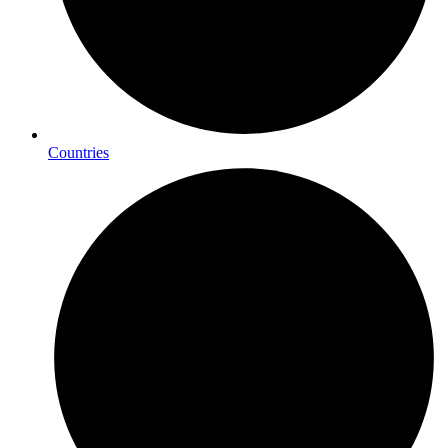
Countries