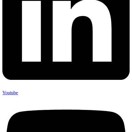
Youtube