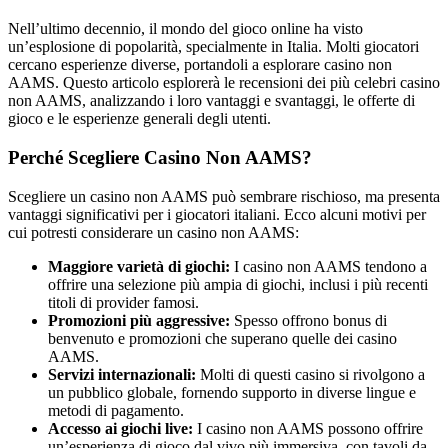
Nell’ultimo decennio, il mondo del gioco online ha visto
un’esplosione di popolarità, specialmente in Italia. Molti giocatori
cercano esperienze diverse, portandoli a esplorare casino non
AAMS. Questo articolo esplorerà le recensioni dei più celebri casino
non AAMS, analizzando i loro vantaggi e svantaggi, le offerte di
gioco e le esperienze generali degli utenti.
Perché Scegliere Casino Non AAMS?
Scegliere un casino non AAMS può sembrare rischioso, ma presenta
vantaggi significativi per i giocatori italiani. Ecco alcuni motivi per
cui potresti considerare un casino non AAMS:
Maggiore varietà di giochi:
I casino non AAMS tendono a
offrire una selezione più ampia di giochi, inclusi i più recenti
titoli di provider famosi.
Promozioni più aggressive:
Spesso offrono bonus di
benvenuto e promozioni che superano quelle dei casino
AAMS.
Servizi internazionali:
Molti di questi casino si rivolgono a
un pubblico globale, fornendo supporto in diverse lingue e
metodi di pagamento.
Accesso ai giochi live:
I casino non AAMS possono offrire
un’esperienza di gioco dal vivo più immersiva, con tavoli da