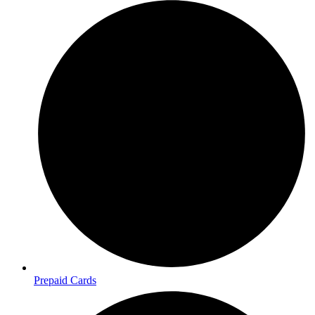
Prepaid Cards