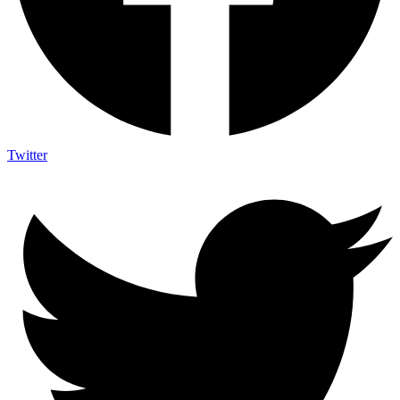
Twitter