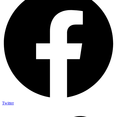
Twitter