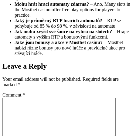
Mohu hrát hrací automaty zdarma?
– Ano, Many slots in
the Mostbet casino offer free play options for players to
practice.
Jaký je průměrný RTP hracích automatů?
– RTP se
pohybuje od 85 % do 98 %, v závislosti na automatu.
Jak mohu zvýšit své šance na výhru na slotech?
– Hrajte
automaty s vyšším RTP a bonusovými funkcemi.
Jaké jsou bonusy a akce v Mostbet casinu?
– Mostbet
nabízí různé bonusy pro nové hráče a pravidelné akce pro
stávající hráče.
Leave a Reply
Your email address will not be published.
Required fields are
marked
*
Comment
*