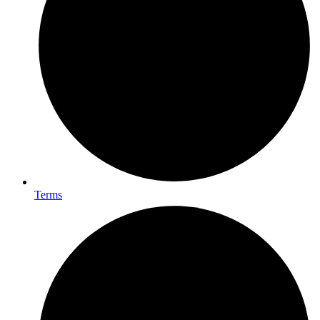
Terms