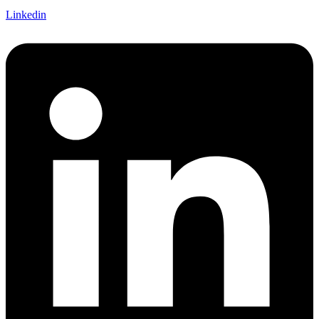
Linkedin