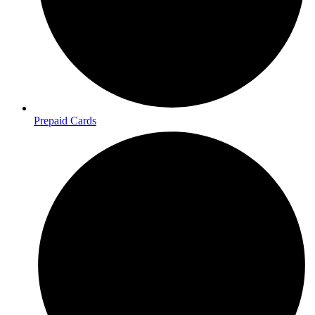
Prepaid Cards