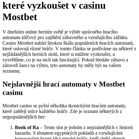
které vyzkoušet v casinu
Mostbet
V dnešním online herním světě je výběr správného hracího
automatu klíčový pro zajištění zábavného a vzrušujícího zážitku.
Casino Mostbet nabízí širokou škálu populárních hracích automatů,
které oslovují různé hráče. V tomto článku se podíváme na některé z
nejžádanějších herních slotů, které si můžete vyzkoušet, a
vysvětlíme, co je na nich tak fascinující. Pokud hledáte zábavu a
zároveň šanci na výhru, tyto automaty by měly být na vašem
seznamu.
Nejslavnější hrací automaty v Mostbet
casinu
Mostbet casino se pyšní několika ikonickými hracími automaty,
které zahřejí srdce každého hráče. Zde je seznam některých z
nejpopulárnějších her:
Book of Ra
– Tento slot je jedním z nejznámějších v historii
hazardu. S tématem egyptských pokladů a vzrušujícími
bonusovými hrami láká mnohé hráče, kteří chtějí objevit