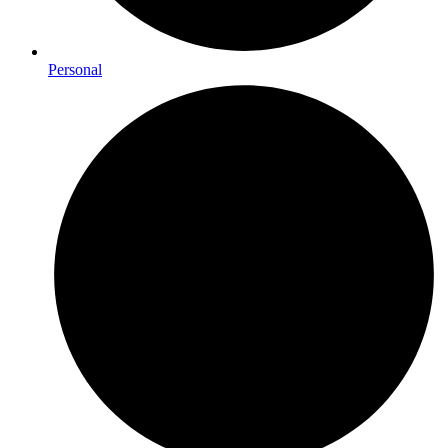
Personal