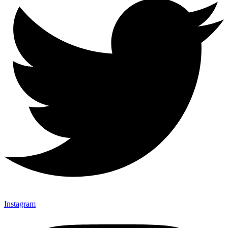
Instagram