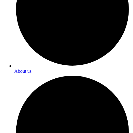
About us