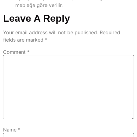
məbləğə görə verilir.
Leave A Reply
Your email address will not be published.
Required
fields are marked
*
Comment
*
Name
*