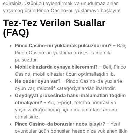
edirsiniz. Özünüzü əyləndirmək və unudulmaz anlar
yaşamaq üçün Pinco Casino-nu yükləməyə başlayın!
Tez-Tez Verilən Suallar
(FAQ)
Pinco Casino-nu yükləmək pulsuzdurmu?
– Bəli,
Pinco Casino-nu yükləmə prosesi tamamilə
pulsuzdur.
Mobil cihazlarda oynaya bilərəmmi?
– Bəli, Pinco
Casino, mobil cihazlar üçün optimallaşdırılıb.
Nə qədər oyun var?
– Pinco Casino-da yüzlərlə
oyun var, müxtəlif kateqoriyalardan ibarətdir.
Qeydiyyat prosesində hansı məlumatları təqdim
etməliyəm?
– Ad, e-poçt, telefon nömrəsi və
yaşınızı doğrulamaq üçün məlumatları təqdim
etməlisiniz.
Pinco Casino-da bonuslar necə işləyir?
– Yeni
oyunçular üçün bonuslar, hesabınıza yüklənən ilkin