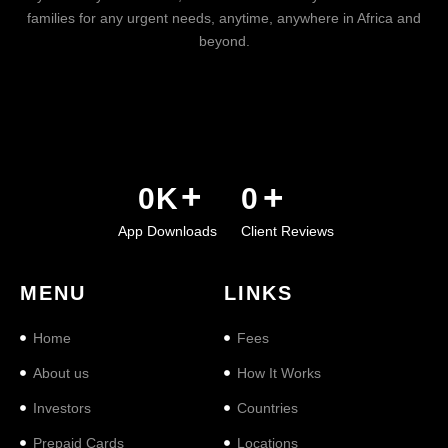
families for any urgent needs, anytime, anywhere in Africa and
beyond.
+
+
0
K
0
App Downloads
Client Reviews
MENU
LINKS
Home
Fees
About us
How It Works
Investors
Countries
Prepaid Cards
Locations