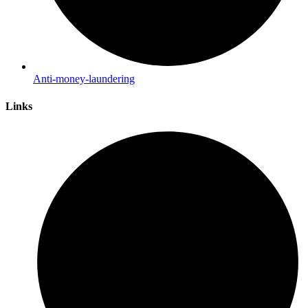
Anti-money-laundering
Links