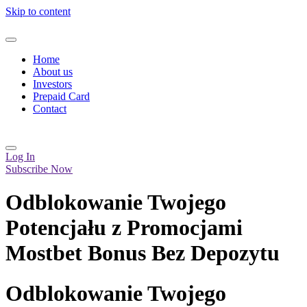
Skip to content
Home
About us
Investors
Prepaid Card
Contact
Log In
Subscribe Now
Odblokowanie Twojego
Potencjału z Promocjami
Mostbet Bonus Bez Depozytu
Odblokowanie Twojego