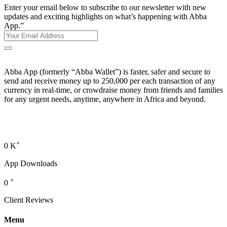
Enter your email below to subscribe to our newsletter with new
updates and exciting highlights on what’s happening with Abba
App.”
Abba App (formerly “Abba Wallet”) is faster, safer and secure to
send and receive money up to 250,000 per each transaction of any
currency in real-time, or crowdraise money from friends and families
for any urgent needs, anytime, anywhere in Africa and beyond.
+
0
K
App Downloads
+
0
Client Reviews
Menu