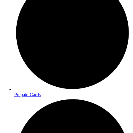
Prepaid Cards