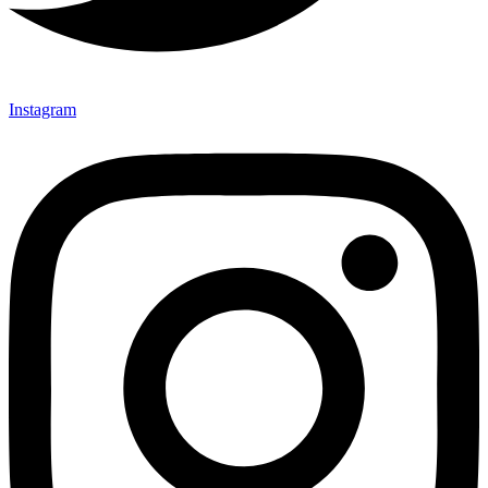
Instagram