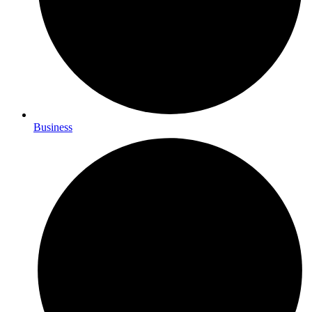
Business