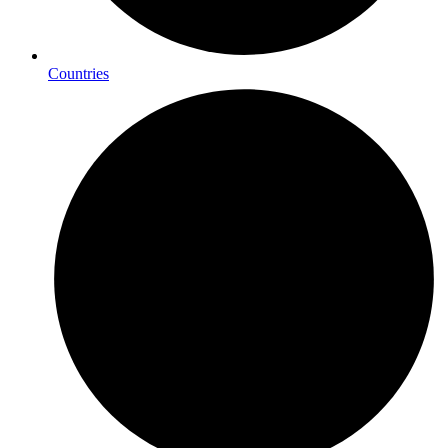
Countries