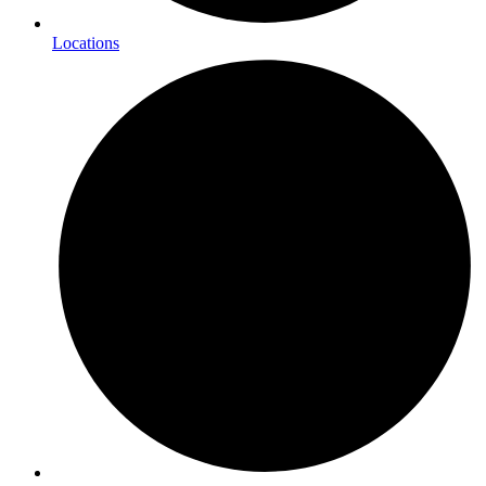
Locations