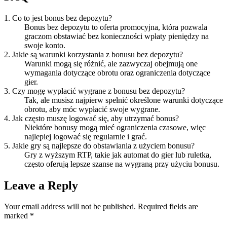
1. Co to jest bonus bez depozytu?
Bonus bez depozytu to oferta promocyjna, która pozwala
graczom obstawiać bez konieczności wpłaty pieniędzy na
swoje konto.
2. Jakie są warunki korzystania z bonusu bez depozytu?
Warunki mogą się różnić, ale zazwyczaj obejmują one
wymagania dotyczące obrotu oraz ograniczenia dotyczące
gier.
3. Czy mogę wypłacić wygrane z bonusu bez depozytu?
Tak, ale musisz najpierw spełnić określone warunki dotyczące
obrotu, aby móc wypłacić swoje wygrane.
4. Jak często muszę logować się, aby utrzymać bonus?
Niektóre bonusy mogą mieć ograniczenia czasowe, więc
najlepiej logować się regularnie i grać.
5. Jakie gry są najlepsze do obstawiania z użyciem bonusu?
Gry z wyższym RTP, takie jak automat do gier lub ruletka,
często oferują lepsze szanse na wygraną przy użyciu bonusu.
Leave a Reply
Your email address will not be published.
Required fields are
marked
*