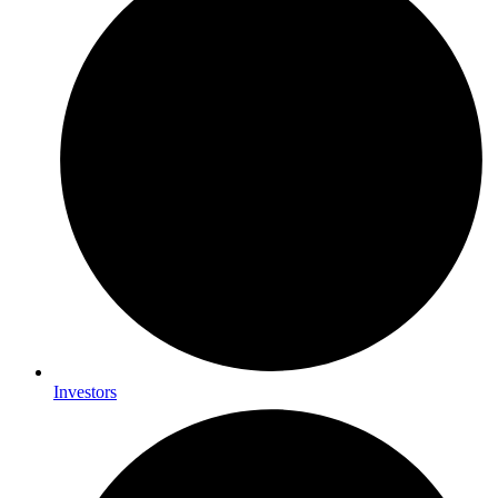
Investors