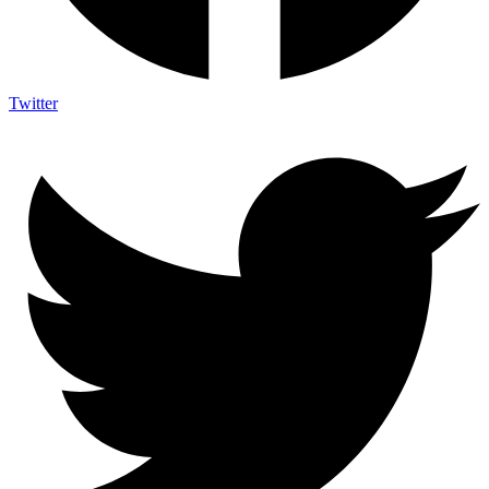
Twitter