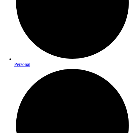
Personal