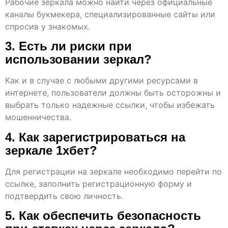
Рабочие зеркала можно найти через официальные
каналы букмекера, специализированные сайты или
спросив у знакомых.
3. Есть ли риски при
использовании зеркал?
Как и в случае с любыми другими ресурсами в
интернете, пользователи должны быть осторожны и
выбрать только надежные ссылки, чтобы избежать
мошенничества.
4. Как зарегистрироваться на
зеркале 1хбет?
Для регистрации на зеркале необходимо перейти по
ссылке, заполнить регистрационную форму и
подтвердить свою личность.
5. Как обеспечить безопасность