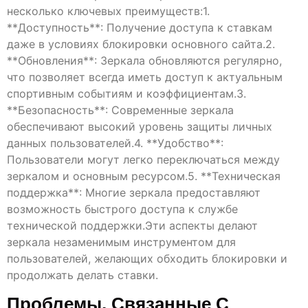
несколько ключевых преимуществ:1.
**Доступность**: Получение доступа к ставкам
даже в условиях блокировки основного сайта.2.
**Обновления**: Зеркала обновляются регулярно,
что позволяет всегда иметь доступ к актуальным
спортивным событиям и коэффициентам.3.
**Безопасность**: Современные зеркала
обеспечивают высокий уровень защиты личных
данных пользователей.4. **Удобство**:
Пользователи могут легко переключаться между
зеркалом и основным ресурсом.5. **Техническая
поддержка**: Многие зеркала предоставляют
возможность быстрого доступа к службе
технической поддержки.Эти аспекты делают
зеркала незаменимым инструментом для
пользователей, желающих обходить блокировки и
продолжать делать ставки.
Проблемы, Связанные С