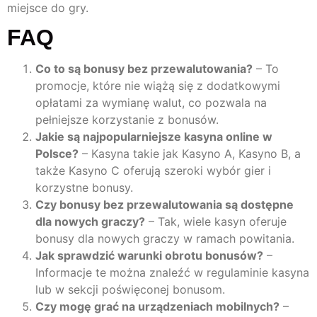
miejsce do gry.
FAQ
Co to są bonusy bez przewalutowania?
– To
promocje, które nie wiążą się z dodatkowymi
opłatami za wymianę walut, co pozwala na
pełniejsze korzystanie z bonusów.
Jakie są najpopularniejsze kasyna online w
Polsce?
– Kasyna takie jak Kasyno A, Kasyno B, a
także Kasyno C oferują szeroki wybór gier i
korzystne bonusy.
Czy bonusy bez przewalutowania są dostępne
dla nowych graczy?
– Tak, wiele kasyn oferuje
bonusy dla nowych graczy w ramach powitania.
Jak sprawdzić warunki obrotu bonusów?
–
Informacje te można znaleźć w regulaminie kasyna
lub w sekcji poświęconej bonusom.
Czy mogę grać na urządzeniach mobilnych?
–