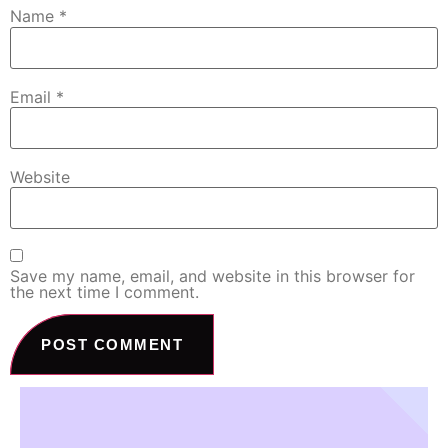
Name
*
Email
*
Website
Save my name, email, and website in this browser for
the next time I comment.