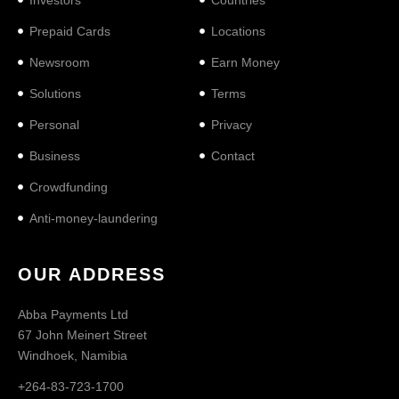
Prepaid Cards
Locations
Newsroom
Earn Money
Solutions
Terms
Personal
Privacy
Business
Contact
Crowdfunding
Anti-money-laundering
OUR ADDRESS
Abba Payments Ltd
67 John Meinert Street
Windhoek, Namibia
+264-83-723-1700