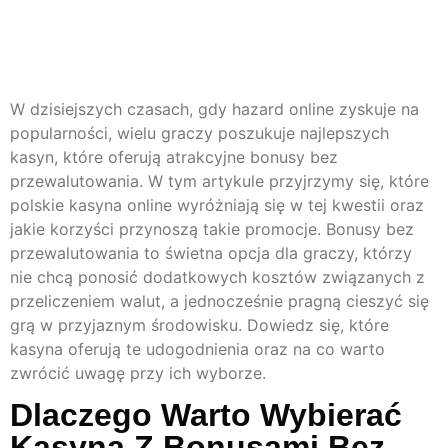
BONUSY BEZ
PRZEWALUTOWANIA!
W dzisiejszych czasach, gdy hazard online zyskuje na
popularności, wielu graczy poszukuje najlepszych
kasyn, które oferują atrakcyjne bonusy bez
przewalutowania. W tym artykule przyjrzymy się, które
polskie kasyna online wyróżniają się w tej kwestii oraz
jakie korzyści przynoszą takie promocje. Bonusy bez
przewalutowania to świetna opcja dla graczy, którzy
nie chcą ponosić dodatkowych kosztów związanych z
przeliczeniem walut, a jednocześnie pragną cieszyć się
grą w przyjaznym środowisku. Dowiedz się, które
kasyna oferują te udogodnienia oraz na co warto
zwrócić uwagę przy ich wyborze.
Dlaczego Warto Wybierać
Kasyna Z Bonusami Bez