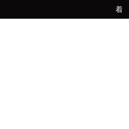
NAJLEPSZE
KASYNO POLSKIE
ONLINE
OFERUJĄCE
BONUSY BEZ
PRZEWALUTOWANIA!
NAJLEPSZE KASYNO
POLSKIE ONLINE
OFERUJĄCE