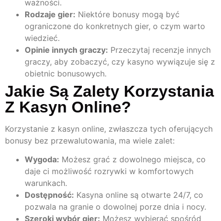
ważności.
Rodzaje gier:
Niektóre bonusy mogą być
ograniczone do konkretnych gier, o czym warto
wiedzieć.
Opinie innych graczy:
Przeczytaj recenzje innych
graczy, aby zobaczyć, czy kasyno wywiązuje się z
obietnic bonusowych.
Jakie Są Zalety Korzystania
Z Kasyn Online?
Korzystanie z kasyn online, zwłaszcza tych oferujących
bonusy bez przewalutowania, ma wiele zalet:
Wygoda:
Możesz grać z dowolnego miejsca, co
daje ci możliwość rozrywki w komfortowych
warunkach.
Dostępność:
Kasyna online są otwarte 24/7, co
pozwala na granie o dowolnej porze dnia i nocy.
Szeroki wybór gier:
Możesz wybierać spośród