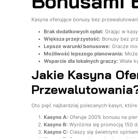
Bonusami 
Kasyna oferujące bonusy bez przewalutowania 
Brak dodatkowych opłat:
Grając w kasy
Większa przejrzystość:
Bonusy bez prze
Lepsze warunki bonusowe:
Gracze mog
Możliwość lepszego planowania:
Możes
Wsparcie dla lokalnych graczy:
Wiele ka
Jakie Kasyna Ofe
Przewalutowania
Oto pięć najbardziej polecanych kasyn, któr
Kasyno A:
Oferuje 200% bonusu na pier
Kasyno B:
Wyróżnia się promocją 150 
Kasyno C:
Cieszy się świetnymi opinia