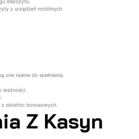
gu depozytu.
zyty z urządzeń mobilnych.
?
 one realne do spełnienia.
y ważności.
.
ę z obietnic bonusowych.
nia Z Kasyn