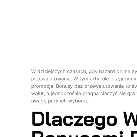
BEZ
PRZEW
W dzisiejszych czasach, gdy hazard online zy
przewalutowania. W tym artykule przyjrzymy si
promocje. Bonusy bez przewalutowania to św
walut, a jednocześnie pragną cieszyć się gr
uwagę przy ich wyborze.
Dlaczego W