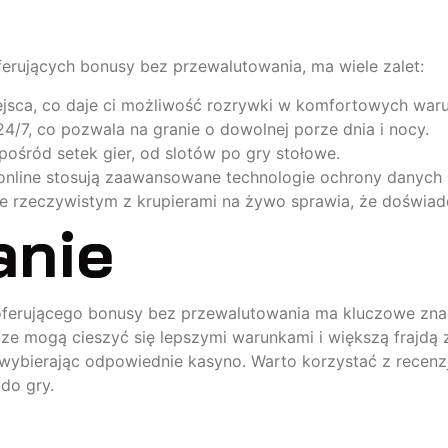
ferujących bonusy bez przewalutowania, ma wiele zalet:
sca, co daje ci możliwość rozrywki w komfortowych war
4/7, co pozwala na granie o dowolnej porze dnia i nocy.
ośród setek gier, od slotów po gry stołowe.
line stosują zaawansowane technologie ochrony danych 
 rzeczywistym z krupierami na żywo sprawia, że doświadcze
nie
oferującego bonusy bez przewalutowania ma kluczowe znac
e mogą cieszyć się lepszymi warunkami i większą frajdą z
wybierając odpowiednie kasyno. Warto korzystać z recenzji
do gry.