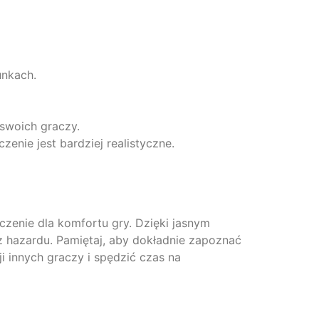
unkach.
swoich graczy.
nie jest bardziej realistyczne.
zenie dla komfortu gry. Dzięki jasnym
 hazardu. Pamiętaj, aby dokładnie zapoznać
 innych graczy i spędzić czas na