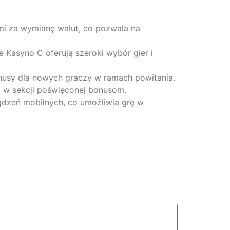
mi za wymianę walut, co pozwala na
e Kasyno C oferują szeroki wybór gier i
onusy dla nowych graczy w ramach powitania.
b w sekcji poświęconej bonusom.
ądzeń mobilnych, co umożliwia grę w