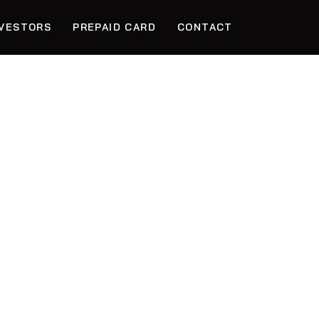
NVESTORS
PREPAID CARD
CONTACT
PSZE KA
E ONLIN
JĄCE BO