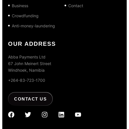
Business
Contact
Crowdfunding
Anti-money-laundering
OUR ADDRESS
Abba Payments Ltd
67 John Meinert Street
Windhoek, Namibia
+264-83-723-1700
CONTACT US