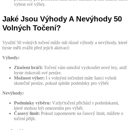
vybrat své výhry.
Jaké Jsou Výhody A Nevýhody 50
Volných Točení?
Využití 50 volných točení může mít různé výhody a nevýhody, které
byste měli zvážit před jejich aktivací:
Výhody:
Zkušení hráči:
Točení vám umožní vyzkoušet nové hry, aniž
byste riskovali své peníze.
Možnost výher:
I s volnými točeními máte šanci vyhrát
skutečné peníze, pokud splníte podmínky pro výběr.
Nevýhody:
Podmínky výběru:
Vzdyťtočení přichází s podmínkami,
které mohou být omezením pro výběr.
Časový limit:
Pokud zapomenete na časový limit, můžete o
točení přijít.