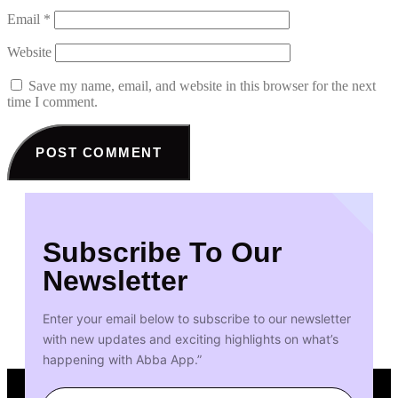
Email
*
Website
Save my name, email, and website in this browser for the next
time I comment.
Subscribe To Our
Newsletter
Enter your email below to subscribe to our newsletter
with new updates and exciting highlights on what’s
happening with Abba App.”