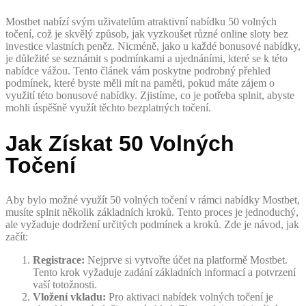
Mostbet nabízí svým uživatelům atraktivní nabídku 50 volných
točení, což je skvělý způsob, jak vyzkoušet různé online sloty bez
investice vlastních peněz. Nicméně, jako u každé bonusové nabídky,
je důležité se seznámit s podmínkami a ujednáními, které se k této
nabídce vážou. Tento článek vám poskytne podrobný přehled
podmínek, které byste měli mít na paměti, pokud máte zájem o
využití této bonusové nabídky. Zjistíme, co je potřeba splnit, abyste
mohli úspěšně využít těchto bezplatných točení.
Jak Získat 50 Volných
Točení
Aby bylo možné využít 50 volných točení v rámci nabídky Mostbet,
musíte splnit několik základních kroků. Tento proces je jednoduchý,
ale vyžaduje dodržení určitých podmínek a kroků. Zde je návod, jak
začít:
Registrace:
Nejprve si vytvořte účet na platformě Mostbet.
Tento krok vyžaduje zadání základních informací a potvrzení
vaší totožnosti.
Vložení vkladu:
Pro aktivaci nabídek volných točení je