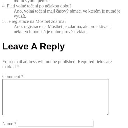
mohli vybrat peníze.
4. Platí volné točení po nějakou dobu?
Ano, volná točení mají časový rámec, ve kterém je nutné je
využít.
5. Je registrace na Mostbet zdarma?
Ano, registrace na Mostbet je zdarma, ale pro aktivaci
některých bonusů je nutné provést vklad.
Leave A Reply
Your email address will not be published.
Required fields are
marked
*
Comment
*
Name
*