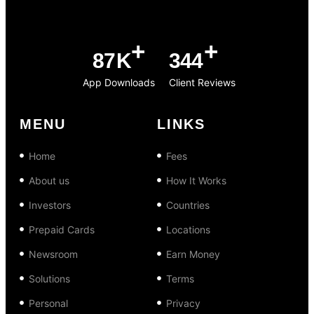
+
+
104
K
410
App Downloads
Client Reviews
MENU
LINKS
Home
Fees
About us
How It Works
Investors
Countries
Prepaid Cards
Locations
Newsroom
Earn Money
Solutions
Terms
Personal
Privacy