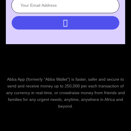
Abba App (formerly “Abba Wallet”) is faster, safer and secure to
send and receive money up to 250,000 per each transaction of
any currency in real-time, or crowdraise money from friends and
families for any urgent needs, anytime, anywhere in Africa and
beyond.