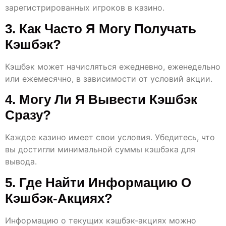
зарегистрированных игроков в казино.
3. Как Часто Я Могу Получать
Кэшбэк?
Кэшбэк может начисляться ежедневно, еженедельно
или ежемесячно, в зависимости от условий акции.
4. Могу Ли Я Вывести Кэшбэк
Сразу?
Каждое казино имеет свои условия. Убедитесь, что
вы достигли минимальной суммы кэшбэка для
вывода.
5. Где Найти Информацию О
Кэшбэк-Акциях?
Информацию о текущих кэшбэк-акциях можно