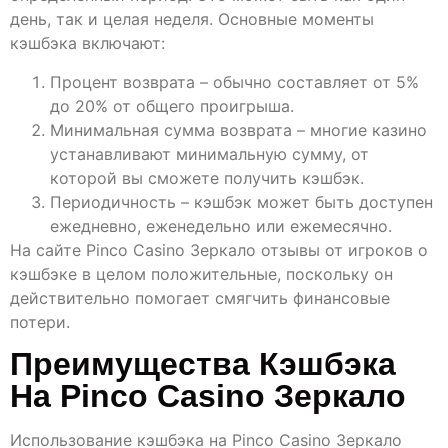
день, так и целая неделя. Основные моменты
кэшбэка включают:
Процент возврата – обычно составляет от 5%
до 20% от общего проигрыша.
Минимальная сумма возврата – многие казино
устанавливают минимальную сумму, от
которой вы сможете получить кэшбэк.
Периодичность – кэшбэк может быть доступен
ежедневно, еженедельно или ежемесячно.
На сайте Pinco Casino Зеркало отзывы от игроков о
кэшбэке в целом положительные, поскольку он
действительно помогает смягчить финансовые
потери.
Преимущества Кэшбэка
На Pinco Casino Зеркало
Использование кэшбэка на Pinco Casino Зеркало