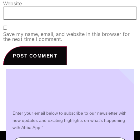
Website
Save my name, email, and website in this browser for
the next time I comment.
Enter your email below to subscribe to our newsletter with
new updates and exciting highlights on what’s happening
with Abba App.”