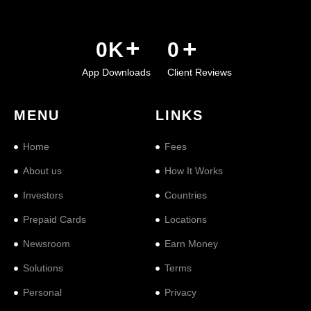
+
+
0
K
0
App Downloads
Client Reviews
MENU
LINKS
Home
Fees
About us
How It Works
Investors
Countries
Prepaid Cards
Locations
Newsroom
Earn Money
Solutions
Terms
Personal
Privacy