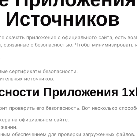
 Источников
те скачать приложение с официального сайта, есть во
и, связанные с безопасностью. Чтобы минимизировать
.
мые сертификаты безопасности.
ительных источников.
сности Приложения 1x
ит проверить его безопасность. Вот несколько способо
кера на официальном сайте.
ожении.
ным обеспечением для проверки загруженных файлов.