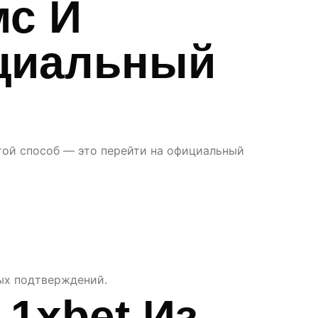
мс И
ициальный
той способ — это перейти на официальный
ых подтверждений.
1xbet Из