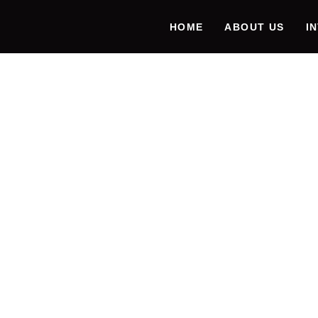
HOME
ABOUT US
I
КАК С
БЕЗ С
РЕГИС
МОМЕ