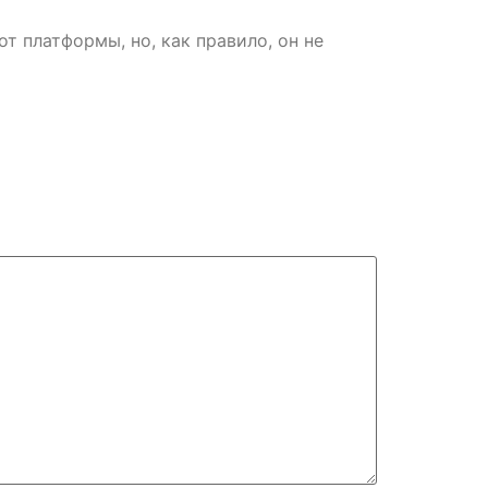
 платформы, но, как правило, он не