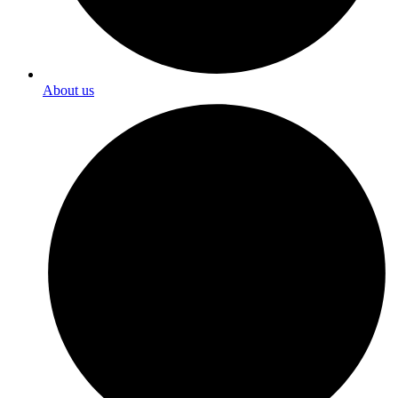
About us