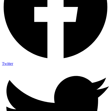
Twitter