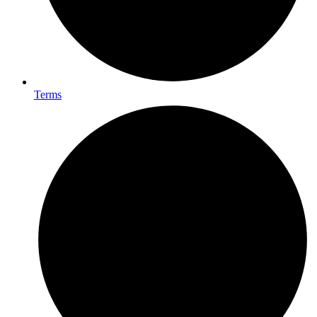
Terms