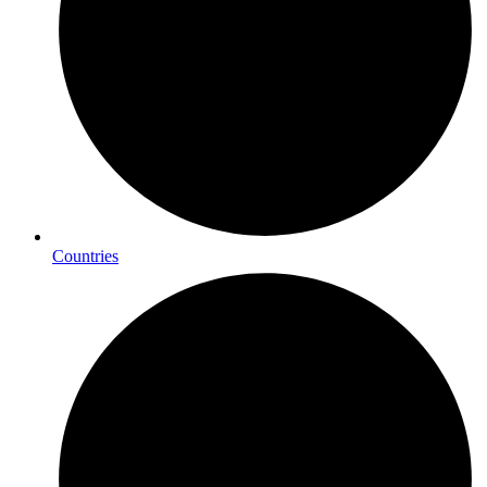
Countries