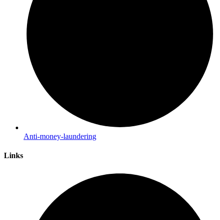
Anti-money-laundering
Links