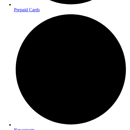
Prepaid Cards
Newsroom