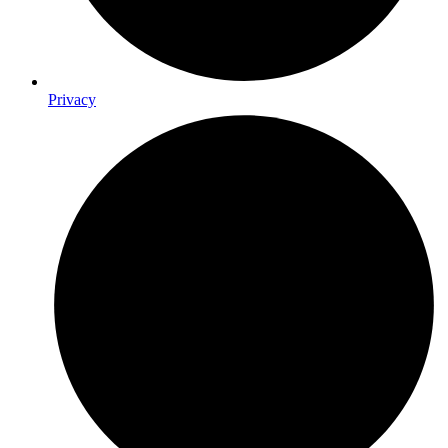
Privacy