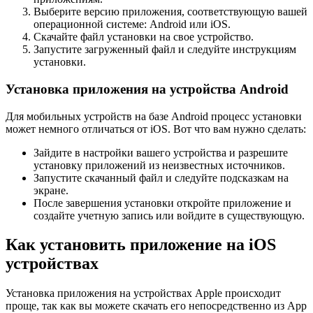
Выберите версию приложения, соответствующую вашей
операционной системе: Android или iOS.
Скачайте файл установки на свое устройство.
Запустите загруженный файл и следуйте инструкциям
установки.
Установка приложения на устройства Android
Для мобильных устройств на базе Android процесс установки
может немного отличаться от iOS. Вот что вам нужно сделать:
Зайдите в настройки вашего устройства и разрешите
установку приложений из неизвестных источников.
Запустите скачанный файл и следуйте подсказкам на
экране.
После завершения установки откройте приложение и
создайте учетную запись или войдите в существующую.
Как установить приложение на iOS
устройствах
Установка приложения на устройствах Apple происходит
проще, так как вы можете скачать его непосредственно из App