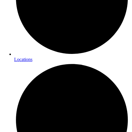
Locations