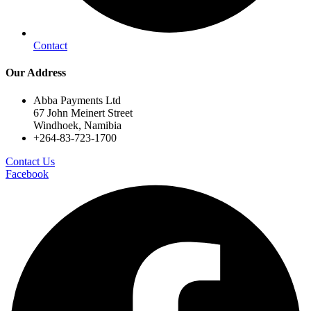
Contact
Our Address
Abba Payments Ltd
67 John Meinert Street
Windhoek, Namibia
+264-83-723-1700
Contact Us
Facebook