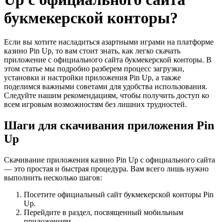
букмекерской конторы?
Если вы хотите насладиться азартными играми на платформе
казино Pin Up, то вам стоит знать, как легко скачать
приложение с официального сайта букмекерской конторы. В
этом статье мы подробно разберем процесс загрузки,
установки и настройки приложения Pin Up, а также
поделимся важными советами для удобства использования.
Следуйте нашим рекомендациям, чтобы получить доступ ко
всем игровым возможностям без лишних трудностей.
Шаги для скачивания приложения Pin
Up
Скачивание приложения казино Pin Up с официального сайта
— это простая и быстрая процедура. Вам всего лишь нужно
выполнить несколько шагов:
Посетите официальный сайт букмекерской конторы Pin
Up.
Перейдите в раздел, посвященный мобильным
приложениям.