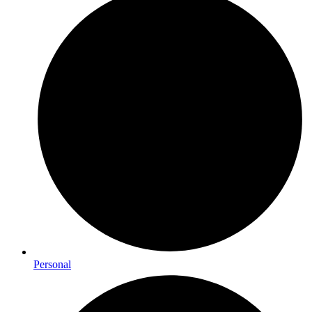
Personal