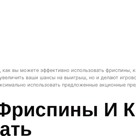
МЕ БОН
, как вы можете эффективно использовать фриспины, к
увеличить ваши шансы на выигрыш, но и делают игров
аксимально использовать предложенные акционные пре
 Фриспины И К
ать