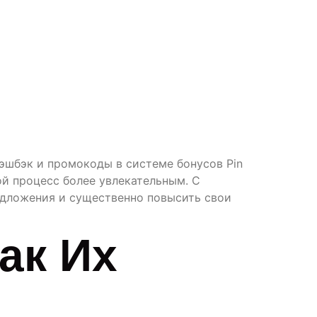
УСОВ
эшбэк и промокоды в системе бонусов Pin
ой процесс более увлекательным. С
дложения и существенно повысить свои
ак Их