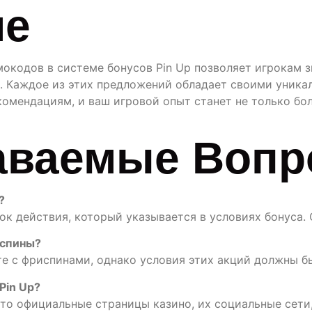
ие
окодов в системе бонусов Pin Up позволяет игрокам з
й. Каждое из этих предложений обладает своими уник
омендациям, и ваш игровой опыт станет не только бо
аваемые Вопр
?
 действия, который указывается в условиях бонуса. О
испины?
те с фриспинами, однако условия этих акций должны 
Pin Up?
то официальные страницы казино, их социальные сети,