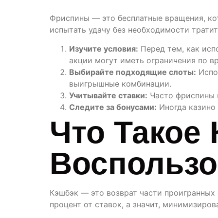
Фриспины — это бесплатные вращения, кот
испытать удачу без необходимости тратит
Изучите условия:
Перед тем, как исп
акции могут иметь ограничения по в
Выбирайте подходящие слоты:
Испол
выигрышные комбинации.
Учитывайте ставки:
Часто фриспины и
Следите за бонусами:
Иногда казино 
Что Такое 
Воспользо
Кэшбэк — это возврат части проигранных 
процент от ставок, а значит, минимизиров