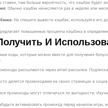
ставки, тем больше вероятность, что кэшбэк будет з
ия:
Обычно кэшбэк начисляется раз в неделю или месяц
банка:
Не спешите вывести кэшбэк, используйте его дл
предлагает повышенные проценты кэшбэка в определенн
Получить И Использов
ые коды, которые можно ввести для получения бонусо
:
омокоды рассылаются через email-рассылки. Подписка
асто делится промокодами на своих страницах в социа
я промокоды могут отличаться по выгодности. Изуча
абудьте активировать промокод перед началом игры, и