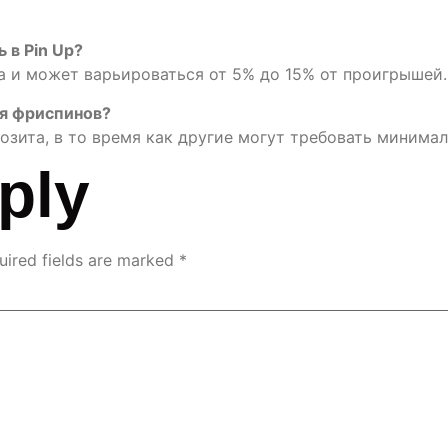
 в Pin Up?
а и может варьироваться от 5% до 15% от проигрышей.
ия фриспинов?
зита, в то время как другие могут требовать минимал
ply
uired fields are marked
*