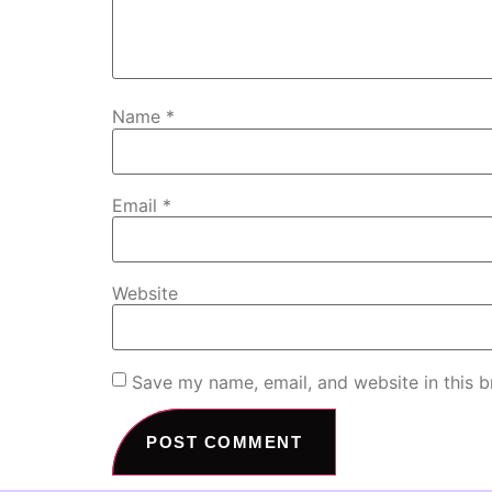
Name
*
Email
*
Website
Save my name, email, and website in this b