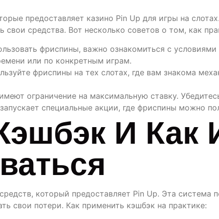
орые предоставляет казино Pin Up для игры на слотах
ь свои средства. Вот несколько советов о том, как пр
ользовать фриспины, важно ознакомиться с условиями 
ремени или по конкретным играм.
ьзуйте фриспины на тех слотах, где вам знакома мех
меют ограничение на максимальную ставку. Убедитесь,
запускает специальные акции, где фриспины можно пол
Кэшбэк И Как 
ваться
средств, который предоставляет Pin Up. Эта система 
ать свои потери. Как применить кэшбэк на практике: