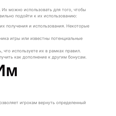
. Их можно использовать для того, чтобы
авильно подойти к их использованию:
их получения и использования. Некоторые
аника игры или известны потенциальные
 что используете их в рамках правил.
учить как дополнение к другим бонусам.
Им
позволяет игрокам вернуть определенный