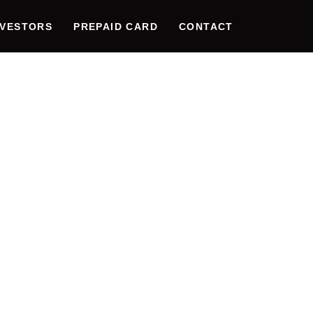
NVESTORS
PREPAID CARD
CONTACT
СПОЛЬЗ
ИНЫ, К
МОКОДЫ
МЕ БОН