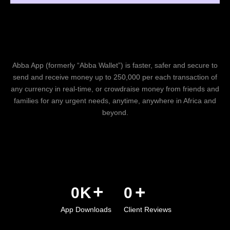
Abba App (formerly “Abba Wallet”) is faster, safer and secure to
send and receive money up to 250,000 per each transaction of
any currency in real-time, or crowdraise money from friends and
families for any urgent needs, anytime, anywhere in Africa and
beyond.
+
+
0
K
0
App Downloads
Client Reviews