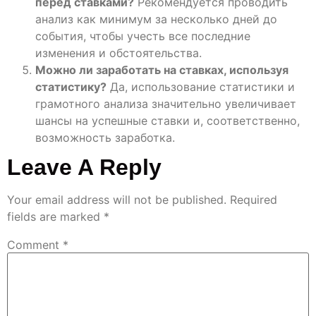
перед ставками?
Рекомендуется проводить
анализ как минимум за несколько дней до
события, чтобы учесть все последние
изменения и обстоятельства.
Можно ли заработать на ставках, используя
статистику?
Да, использование статистики и
грамотного анализа значительно увеличивает
шансы на успешные ставки и, соответственно,
возможность заработка.
Leave A Reply
Your email address will not be published.
Required
fields are marked
*
Comment
*