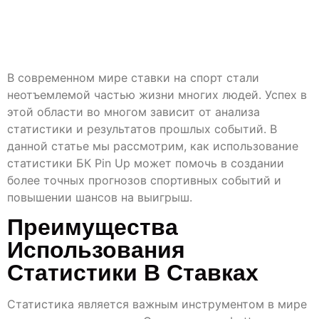
СПОРТИВНЫХ
СОБЫТИЙ
В современном мире ставки на спорт стали
неотъемлемой частью жизни многих людей. Успех в
этой области во многом зависит от анализа
статистики и результатов прошлых событий. В
данной статье мы рассмотрим, как использование
статистики БК Pin Up может помочь в создании
более точных прогнозов спортивных событий и
повышении шансов на выигрыш.
Преимущества
Использования
Статистики В Ставках
Статистика является важным инструментом в мире