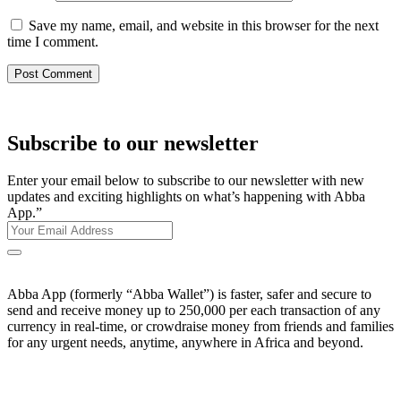
Save my name, email, and website in this browser for the next
time I comment.
Subscribe to our newsletter
Enter your email below to subscribe to our newsletter with new
updates and exciting highlights on what’s happening with Abba
App.”
Abba App (formerly “Abba Wallet”) is faster, safer and secure to
send and receive money up to 250,000 per each transaction of any
currency in real-time, or crowdraise money from friends and families
for any urgent needs, anytime, anywhere in Africa and beyond.