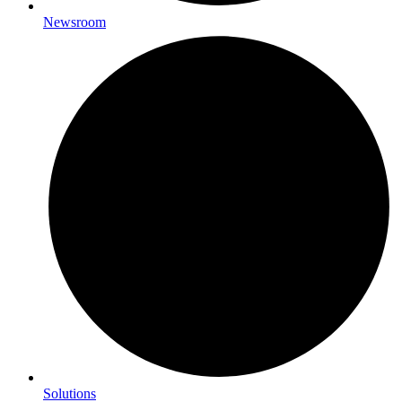
Newsroom
Solutions