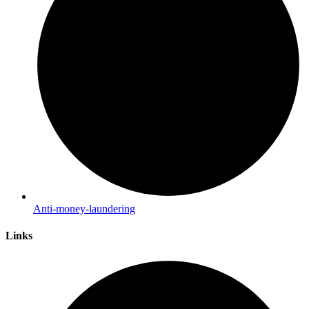
Anti-money-laundering
Links