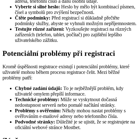
adresa, telefonní číslo a další osobní údaje.
Vyberte si silné heslo:
Heslo by mělo být kombinací písmen,
čísel a symbolů pro zvýšení bezpečnosti.
Čtěte podmínky:
Před registrací si důkladně přečtěte
podmínky služby, abyste se vyhnuli možným nepříjemnostem.
Testujte různé zařízení:
Vyzkoušejte registraci na různých
zařízeních (telefon, tablet, počítač) pro zajištění lepšího
uživatelského zážitku.
Potenciální problémy při registraci
Kromě úspěšnosti registrace existují i potenciální problémy, které
uživatelé mohou během procesu registrace čelit. Mezi běžné
problémy patří:
Chybné zadání údajů:
To je nejběžnější problém, kdy
uživatelé omylem přepíší informace.
Technické problémy:
Může se vyskytnout dočasná
nedostupnost serverů nebo pomalé načítání stránky.
Problémy s ověřením:
Někdy mohou nastat problémy s
ověřováním e-mailové adresy nebo telefonního čísla.
Podvodné stránky:
Důležité je se ujistit, že se registrujete na
oficiální webové stránce Mostbet.