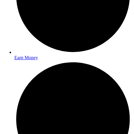
Earn Money