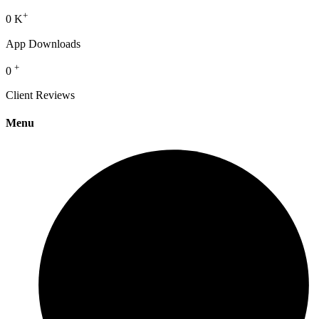
+
0
K
App Downloads
+
0
Client Reviews
Menu