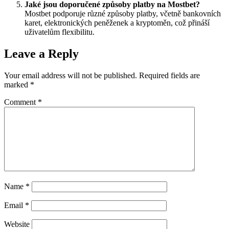
Jaké jsou doporučené způsoby platby na Mostbet?
Mostbet podporuje různé způsoby platby, včetně bankovních
karet, elektronických peněženek a kryptoměn, což přináší
uživatelům flexibilitu.
Leave a Reply
Your email address will not be published.
Required fields are
marked
*
Comment
*
Name
*
Email
*
Website