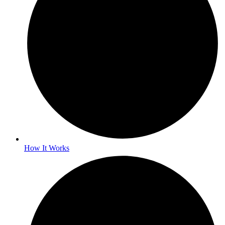
How It Works