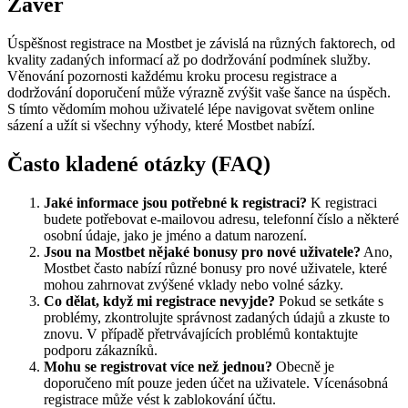
Závěr
Úspěšnost registrace na Mostbet je závislá na různých faktorech, od
kvality zadaných informací až po dodržování podmínek služby.
Věnování pozornosti každému kroku procesu registrace a
dodržování doporučení může výrazně zvýšit vaše šance na úspěch.
S tímto vědomím mohou uživatelé lépe navigovat světem online
sázení a užít si všechny výhody, které Mostbet nabízí.
Často kladené otázky (FAQ)
Jaké informace jsou potřebné k registraci?
K registraci
budete potřebovat e-mailovou adresu, telefonní číslo a některé
osobní údaje, jako je jméno a datum narození.
Jsou na Mostbet nějaké bonusy pro nové uživatele?
Ano,
Mostbet často nabízí různé bonusy pro nové uživatele, které
mohou zahrnovat zvýšené vklady nebo volné sázky.
Co dělat, když mi registrace nevyjde?
Pokud se setkáte s
problémy, zkontrolujte správnost zadaných údajů a zkuste to
znovu. V případě přetrvávajících problémů kontaktujte
podporu zákazníků.
Mohu se registrovat více než jednou?
Obecně je
doporučeno mít pouze jeden účet na uživatele. Vícenásobná
registrace může vést k zablokování účtu.