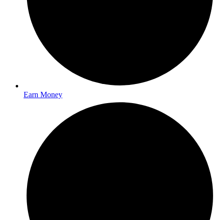
Earn Money