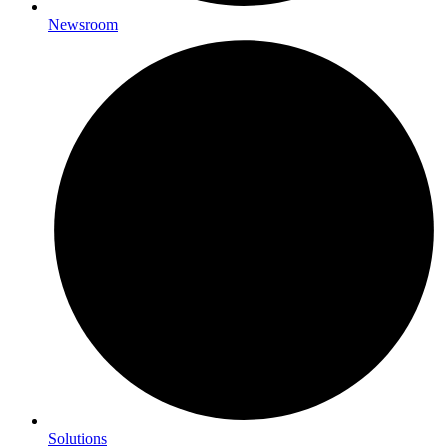
Newsroom
Solutions