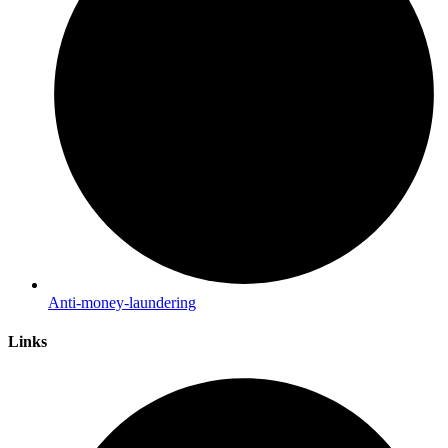
Anti-money-laundering
Links