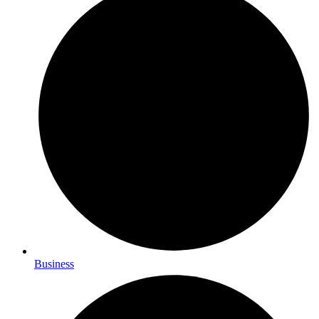
Business