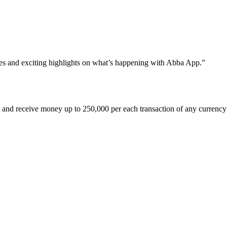
tes and exciting highlights on what’s happening with Abba App.”
 and receive money up to 250,000 per each transaction of any currency 