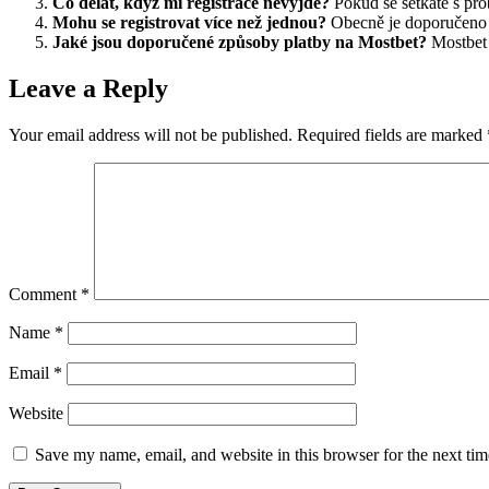
Co dělat, když mi registrace nevyjde?
Pokud se setkáte s pro
Mohu se registrovat více než jednou?
Obecně je doporučeno m
Jaké jsou doporučené způsoby platby na Mostbet?
Mostbet 
Leave a Reply
Your email address will not be published.
Required fields are marked
Comment
*
Name
*
Email
*
Website
Save my name, email, and website in this browser for the next ti