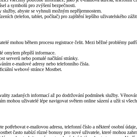
sel a symbolů pro zvýšení bezpečnosti.
ky služby, abyste se vyhnuli možným nepříjemnostem.
eních (telefon, tablet, počítač) pro zajištění lepšího uživatelského záži
ivatelé mohou během procesu registrace čelit. Mezi běžné problémy patří
lé omylem přepíší informace.
t serverů nebo pomalé načítání stránky.
ním e-mailové adresy nebo telefonního čísla.
 oficiální webové stránce Mostbet.
 kvality zadaných informací až po dodržování podmínek služby. Věnová
m mohou uživatelé lépe navigovat světem online sázení a užít si všech
te potřebovat e-mailovou adresu, telefonní číslo a některé osobní údaje
stbet často nabízí různé bonusy pro nové uživatele, které mohou zahr