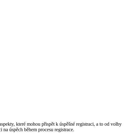
spekty, které mohou přispět k úspěšné registraci, a to od volby
ci na úspěch během procesu registrace.