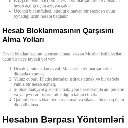
Başqa bir istifadəçi, Mostbet-in xidmət şərtlərini oxumadan
hesab açdığı üçün əziyyət çəkir.
Üçüncü bir istifadəçi, hüquqi olmayan bir ərazidən oyun
oynadığı üçün hesabı bağlanır.
Hesab Bloklanmasının Qarşısını
Alma Yolları
Hesab bloklanmasının qarşısını almaq istəyən Mostbet istifadəçiləri
üçün bir neçə faydalı yol var:
Hesab yaratmazdan əvvəl, Mostbet-in xidmət şərtlərini
diqqətlə oxumaq.
Yalnız etibarlı IP adreslərindən istifadə etmək və bir dəfədə
yalnız bir hesab açmaq.
Şübhəli fəaliyyət göstərməmək, yəni hesablarında ani pulların
və ya qeyri-adi işlərin olmadığını təmin etmək.
Qanuni bir ərazidən oyun oynamalı və şikayət almamaq üçün
diqqətli olmaq.
Hesabın Bərpası Yöntemləri