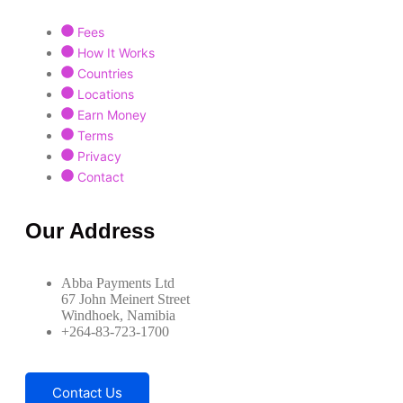
Fees
How It Works
Countries
Locations
Earn Money
Terms
Privacy
Contact
Our Address
Abba Payments Ltd
67 John Meinert Street
Windhoek, Namibia
+264-83-723-1700
Contact Us