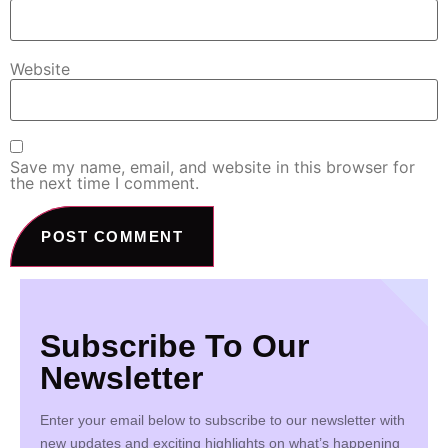
Website
Save my name, email, and website in this browser for
the next time I comment.
Subscribe To Our
Newsletter
Enter your email below to subscribe to our newsletter with
new updates and exciting highlights on what’s happening