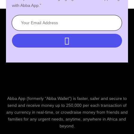
with Abba App.”
Abba App (formerly “Abba Wallet”) is faster, safer and secure to
send and receive money up to 250,000 per each transaction of
any currency in real-time, or crowdraise money from friends and
families for any urgent needs, anytime, anywhere in Africa and
beyond.