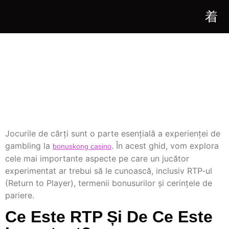
GHID PENTRU
JOCURILE CU CĂRȚI
LA BONUSKONG
CASINO
Jocurile de cărți sunt o parte esențială a experienței de
gambling la
. În acest ghid, vom explora
bonuskong casino
cele mai importante aspecte pe care un jucător
experimentat ar trebui să le cunoască, inclusiv RTP-ul
(Return to Player), termenii bonusurilor și cerințele de
pariere.
Ce Este RTP Și De Ce Este