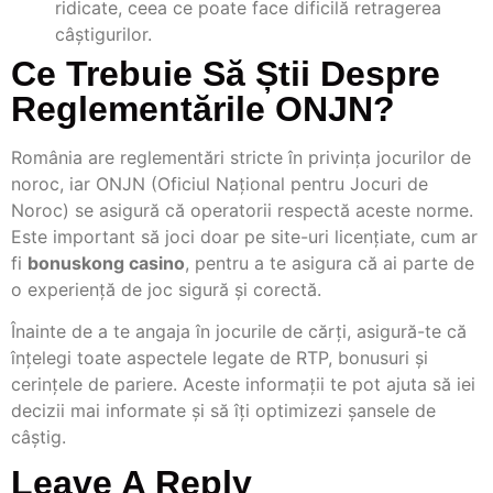
ridicate, ceea ce poate face dificilă retragerea
câștigurilor.
Ce Trebuie Să Știi Despre
Reglementările ONJN?
România are reglementări stricte în privința jocurilor de
noroc, iar ONJN (Oficiul Național pentru Jocuri de
Noroc) se asigură că operatorii respectă aceste norme.
Este important să joci doar pe site-uri licențiate, cum ar
fi
bonuskong casino
, pentru a te asigura că ai parte de
o experiență de joc sigură și corectă.
Înainte de a te angaja în jocurile de cărți, asigură-te că
înțelegi toate aspectele legate de RTP, bonusuri și
cerințele de pariere. Aceste informații te pot ajuta să iei
decizii mai informate și să îți optimizezi șansele de
câștig.
Leave A Reply