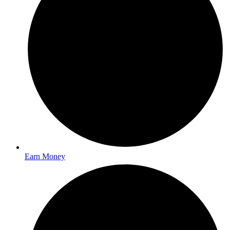
Earn Money