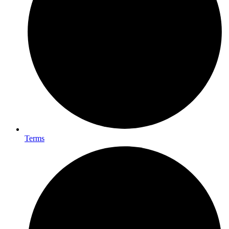
Terms