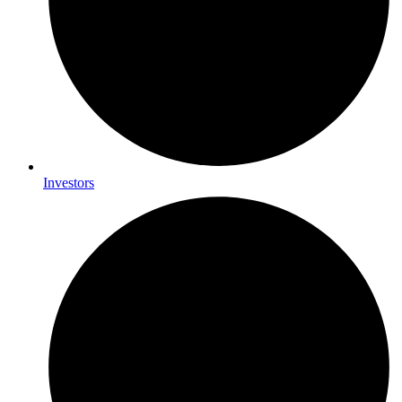
Investors