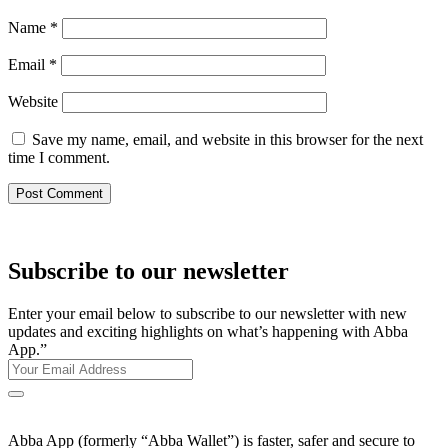
Name
*
Email
*
Website
Save my name, email, and website in this browser for the next
time I comment.
Subscribe to our newsletter
Enter your email below to subscribe to our newsletter with new
updates and exciting highlights on what’s happening with Abba
App.”
Abba App (formerly “Abba Wallet”) is faster, safer and secure to