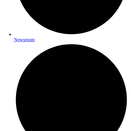
Newsroom