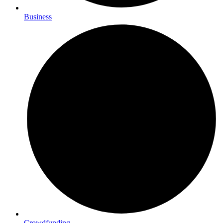
Business
Crowdfunding