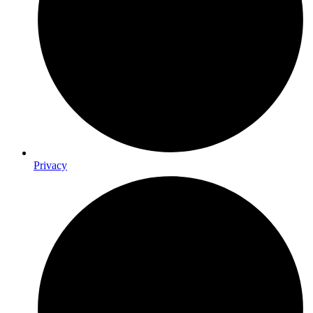
Privacy