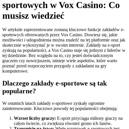
sportowych w Vox Casino: Co
musisz wiedzieć
W artykule zaprezentowane zostaną kluczowe funkcje zakładów e-
sportowych oferowanych przez Vox Casino. Dowiesz się, jakie
możliwości i udogodnienia można znaleźć na tej platformie oraz jak
skutecznie wykorzystać je w swoim interesie. Zakłady na e-sport
zyskują na popularności, a Vox Casino staje się jednym z liderów w
tej dziedzinie. Bez względu na to, czy jesteś doświadczonym
graczem czy nowicjuszem, istnieje wiele aspektów, które warto
poznać przed rozpoczęciem przygody z zakładami na gry
komputerowe.
Dlaczego zakłady e-sportowe są tak
popularne?
W ostatnich latach zakłady e-sportowe zyskały ogromne
zainteresowanie. Kluczowe powody tej popularności obejmują:
Wzrost liczby graczy:
E-sport przyciąga miliony graczy na
całym świecie, co zwiększa również grono ich fanów.
Transmisje na żywo:
Wiele rozgrywek e-sportowych jest