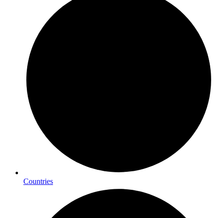
Countries