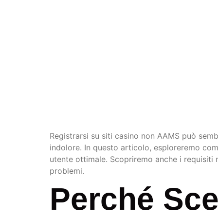
COME 
FACILM
CASIN
Registrarsi su siti casino non AAMS può semb
indolore. In questo articolo, esploreremo co
utente ottimale. Scopriremo anche i requisiti 
problemi.
Perché Sce