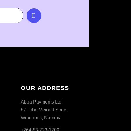
OUR ADDRESS
Abba Payments Ltd
67 John Meinert Street
Windhoek, Namibia
+264-83-723-1700