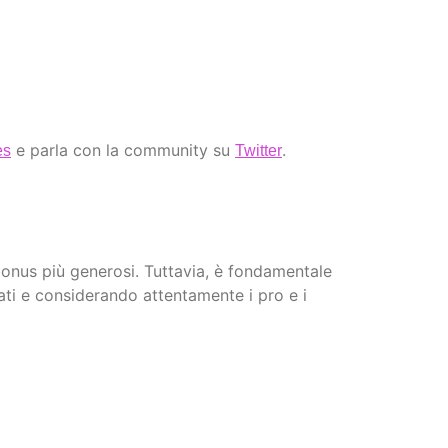
e parla con la community su
.
es
Twitter
 bonus più generosi. Tuttavia, è fondamentale
cati e considerando attentamente i pro e i