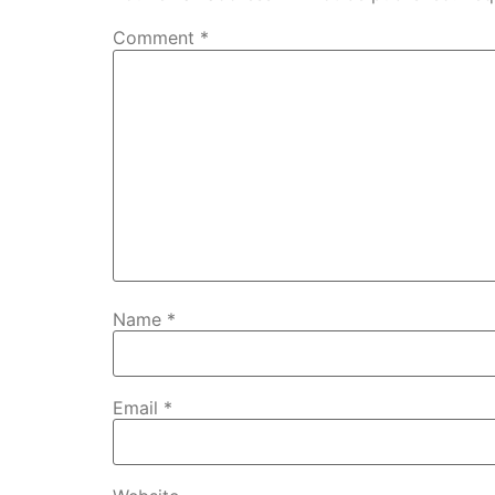
Comment
*
Name
*
Email
*