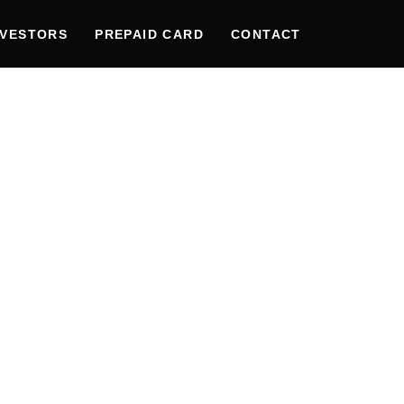
NVESTORS
PREPAID CARD
CONTACT
REGISTR
ENTE SU 
O NON A