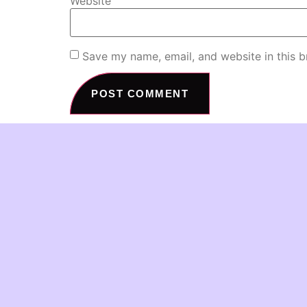
Website
Save my name, email, and website in this b