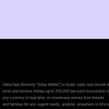
Abba App (formerly “Abba Wallet”) is faster, safer and secure t
send and receive money up to 250,000 per each transaction o
any currency in real-time, or crowdraise money from friends
and families for any urgent needs, anytime, anywhere in Africa