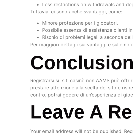
Less restrictions on withdrawals and dep
Tuttavia, ci sono anche svantaggi, come:
Minore protezione per i giocatori.
Possibile assenza di assistenza clienti in 
Rischio di problemi legali a seconda dell
Per maggiori dettagli sui vantaggi e sulle no
Conclusio
Registrarsi su siti casinò non AAMS può offrir
prestare attenzione alla scelta del sito e risp
contro, potrai godere di un’esperienza di gioc
Leave A Re
Your email address will not be published.
Req