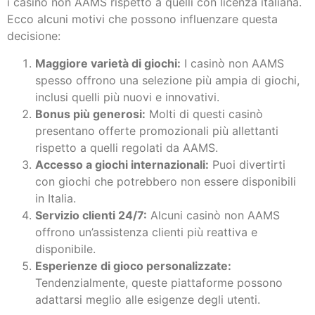
i casinò non AAMS rispetto a quelli con licenza italiana.
Ecco alcuni motivi che possono influenzare questa
decisione:
Maggiore varietà di giochi:
I casinò non AAMS
spesso offrono una selezione più ampia di giochi,
inclusi quelli più nuovi e innovativi.
Bonus più generosi:
Molti di questi casinò
presentano offerte promozionali più allettanti
rispetto a quelli regolati da AAMS.
Accesso a giochi internazionali:
Puoi divertirti
con giochi che potrebbero non essere disponibili
in Italia.
Servizio clienti 24/7:
Alcuni casinò non AAMS
offrono un’assistenza clienti più reattiva e
disponibile.
Esperienze di gioco personalizzate:
Tendenzialmente, queste piattaforme possono
adattarsi meglio alle esigenze degli utenti.