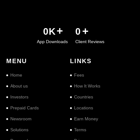
+
+
0
K
0
App Downloads
Client Reviews
MENU
LINKS
Home
Fees
About us
How It Works
Investors
Countries
Prepaid Cards
Locations
Newsroom
Earn Money
Solutions
Terms