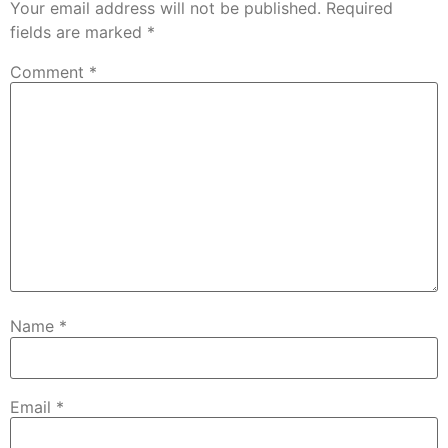
Your email address will not be published.
Required
fields are marked
*
Comment
*
Name
*
Email
*