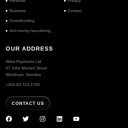
Personal
Privacy
Business
Contact
Crowdfunding
Anti-money-laundering
OUR ADDRESS
Abba Payments Ltd
67 John Meinert Street
Windhoek, Namibia
+264-83-723-1700
CONTACT US