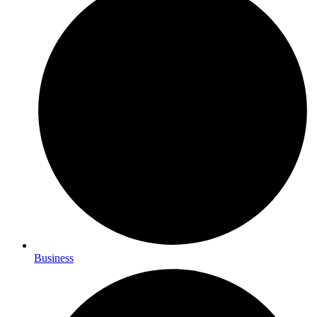
Business