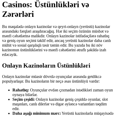
Casinos: Üstünlükləri və
Zərərləri
Bu məqalədə onlayn kazinolar və qeyri-onlayn (yerüstü) kazinolar
arasındakı fərqləri araşdıracağıq. Hər iki seçim özünün müsbət və
mənfi cəhətlərinə malikdir. Onlayn kazinolar istifadəçilərə rahatlıq
və geniş oyun seçimi təklif edir, ancaq yerüstü kazinolar daha canlı
mühit və sosial qarşılıqlı təsir təmin edir. Bu yazıda bu iki növ
kazinonun üstünlüklərini və mənfi cəhətlərini ətraflı şəkildə izah
edəcəyik.
Onlayn Kazinoların Üstünlükləri
Onlayn kazinolar müasir dövrdə oyunçular arasında getdikcə
populyarlaşır. Bu kazinoların bir neçə əsas üstünlüyü vardır:
Rahatlıq:
Oyunçular evdən çıxmadan istədikləri zaman oyun
oynaya bilərlər.
Seçim çeşidi:
Onlayn kazinolar geniş çeşiddə oyunlar, slot
maşınları, canlı dilerlər və digər əyləncə variantları təqdim
edir.
Daha aşağı minimum mərc:
Yerüstü kazinolarla müqayisədə