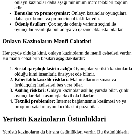
onlayn kazinolar daha aşağı minimum mərc tələbləri təqdim
edir.
Bonuslar və promosyonlar:
Onlayn kazinolar oyunçulara
daha çox bonus və promocional təkliflər edir.
Ödəniş üsulları:
Çox sayda ödəniş variantı seçimi ilə
oyunçular asanlıqla pul ödəyə və qazanc əldə edə bilərlər.
Onlayn Kazinoların Mənfi Cəhətləri
Hər şeydə olduğu kimi, onlayn kazinoların da mənfi cəhətləri vardır.
Bu mənfi cəhətlərin bəziləri aşağıdakılardır:
Sosial qarşılıqlı təsirin azlığı:
Oyunçular yerüstü kazinolarda
olduğu kimi insanlarla ünsiyyət edə bilmir.
Kibertəhlükəsizlik riskləri:
Məlumatların sızması və
fırıldaqçılıq hadisələri baş verə bilər.
Asılılıq riskləri:
Onlayn kazinolar asılılıq yarada bilər, çünki
oyunçular daha asanlıqla daxil ola bilərlər.
Texniki problemlər:
İnternet bağlantısının kəsilməsi və ya
proqram xətaları oyun təcrübəsini poza bilər.
Yerüstü Kazinoların Üstünlükləri
Yerüstü kazinoların da bir sıra üstünlükləri vardır. Bu üstünlüklərin