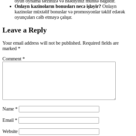
oyun oynama tərzinizə və istədiyiniz mühitə bağlıdır.
Onlayn kazinoların bonusları necə işləyir?
Onlayn
kazinolar müxtəlif bonuslar və promosyonlar təklif edərək
oyunçuları cəlb etməyə çalışır.
Leave a Reply
Your email address will not be published.
Required fields are
marked
*
Comment
*
Name
*
Email
*
Website