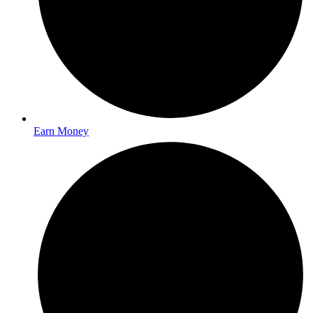
Earn Money