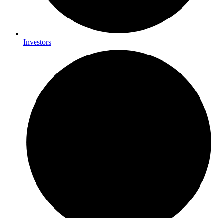
Investors