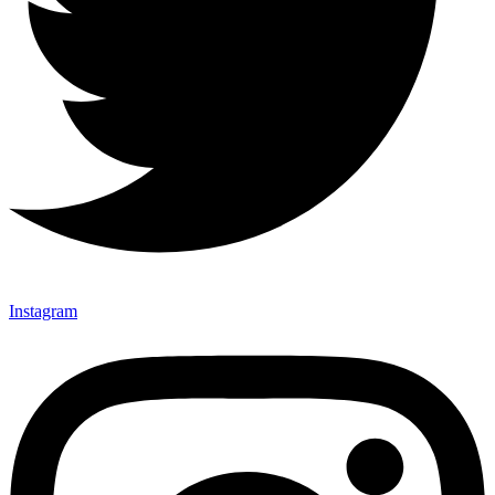
Instagram