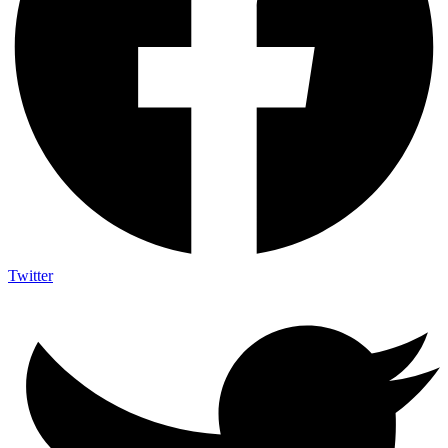
Twitter