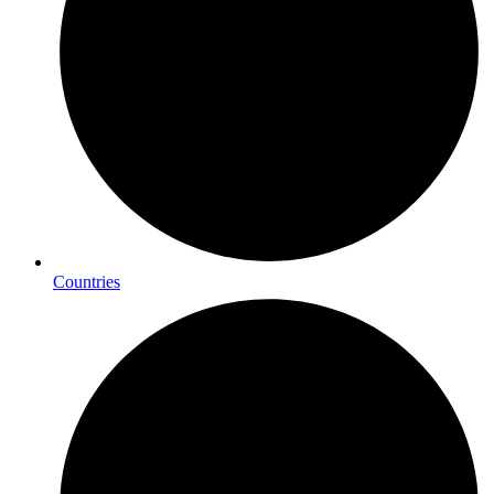
Countries