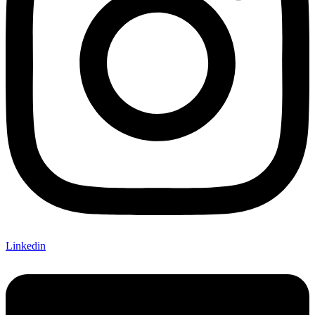
Linkedin