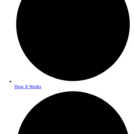
How It Works