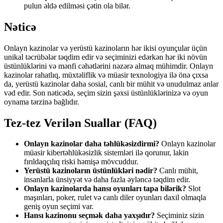
pulun əldə edilməsi çətin ola bilər.
Nəticə
Onlayn kazinolar və yerüstü kazinoların hər ikisi oyunçular üçün
unikal təcrübələr təqdim edir və seçiminizi edərkən hər iki növün
üstünlüklərini və mənfi cəhətlərini nəzərə almaq mühimdir. Onlayn
kazinolar rahatlıq, müxtəliflik və müasir texnologiya ilə önə çıxsa
da, yerüstü kazinolar daha sosial, canlı bir mühit və unudulmaz anlar
vəd edir. Son nəticədə, seçim sizin şəxsi üstünlüklərinizə və oyun
oynama tərzinə bağlıdır.
Tez-tez Verilən Suallar (FAQ)
Onlayn kazinolar daha təhlükəsizdirmi?
Onlayn kazinolar
müasir kibertəhlükəsizlik sistemləri ilə qorunur, lakin
fırıldaqçılıq riski həmişə mövcuddur.
Yerüstü kazinoların üstünlükləri nədir?
Canlı mühit,
insanlarla ünsiyyət və daha fazla əyləncə təqdim edir.
Onlayn kazinolarda hansı oyunları tapa bilərik?
Slot
maşınları, poker, rulet və canlı diler oyunları daxil olmaqla
geniş oyun seçimi var.
Hansı kazinonu seçmək daha yaxşıdır?
Seçiminiz sizin