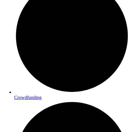
Crowdfunding