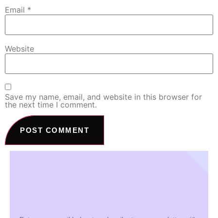
Email
*
Website
Save my name, email, and website in this browser for
the next time I comment.