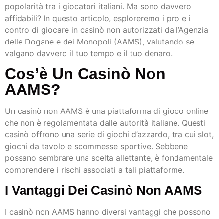
popolarità tra i giocatori italiani. Ma sono davvero
affidabili? In questo articolo, esploreremo i pro e i
contro di giocare in casinò non autorizzati dall’Agenzia
delle Dogane e dei Monopoli (AAMS), valutando se
valgano davvero il tuo tempo e il tuo denaro.
Cos’è Un Casinò Non
AAMS?
Un casinò non AAMS è una piattaforma di gioco online
che non è regolamentata dalle autorità italiane. Questi
casinò offrono una serie di giochi d’azzardo, tra cui slot,
giochi da tavolo e scommesse sportive. Sebbene
possano sembrare una scelta allettante, è fondamentale
comprendere i rischi associati a tali piattaforme.
I Vantaggi Dei Casinò Non AAMS
I casinò non AAMS hanno diversi vantaggi che possono