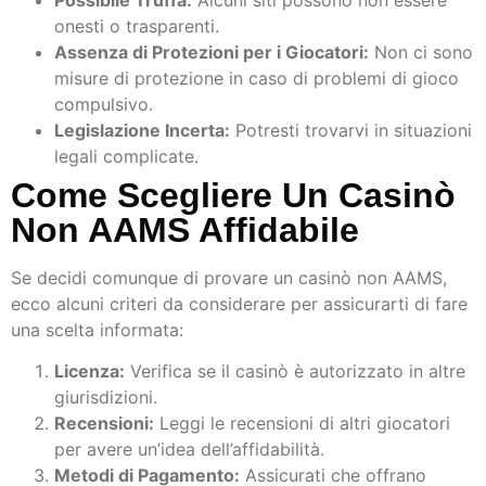
onesti o trasparenti.
Assenza di Protezioni per i Giocatori:
Non ci sono
misure di protezione in caso di problemi di gioco
compulsivo.
Legislazione Incerta:
Potresti trovarvi in situazioni
legali complicate.
Come Scegliere Un Casinò
Non AAMS Affidabile
Se decidi comunque di provare un casinò non AAMS,
ecco alcuni criteri da considerare per assicurarti di fare
una scelta informata:
Licenza:
Verifica se il casinò è autorizzato in altre
giurisdizioni.
Recensioni:
Leggi le recensioni di altri giocatori
per avere un’idea dell’affidabilità.
Metodi di Pagamento:
Assicurati che offrano