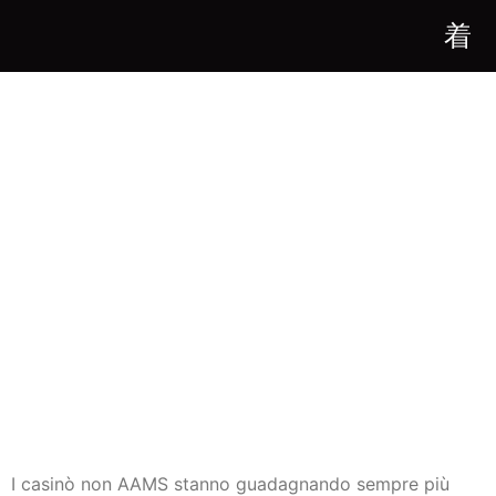
CASINO NON AAMS
AFFIDABILE: VALE
LA PENA LA TUA
ATTENZIONE?
CASINO NON AAMS
AFFIDABILE: VALE LA
PENA LA TUA
ATTENZIONE?
I casinò non AAMS stanno guadagnando sempre più