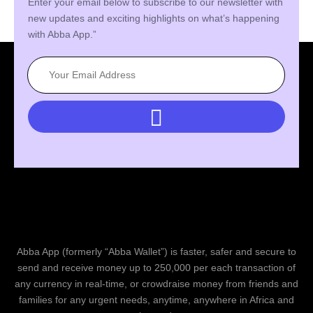
Enter your email below to subscribe to our newsletter with
new updates and exciting highlights on what’s happening
with Abba App.”
Abba App (formerly “Abba Wallet”) is faster, safer and secure to
send and receive money up to 250,000 per each transaction of
any currency in real-time, or crowdraise money from friends and
families for any urgent needs, anytime, anywhere in Africa and