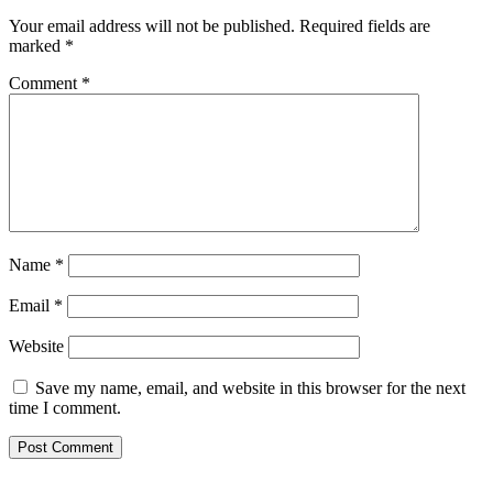
Your email address will not be published.
Required fields are
marked
*
Comment
*
Name
*
Email
*
Website
Save my name, email, and website in this browser for the next
time I comment.