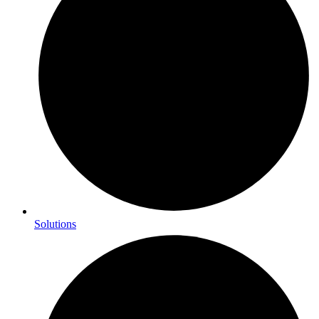
Solutions