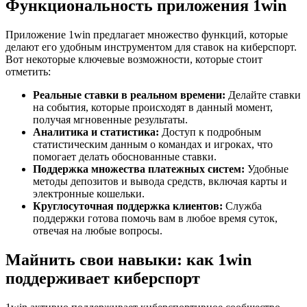
Функциональность приложения 1win
Приложение 1win предлагает множество функций, которые
делают его удобным инструментом для ставок на киберспорт.
Вот некоторые ключевые возможности, которые стоит
отметить:
Реальные ставки в реальном времени:
Делайте ставки
на события, которые происходят в данный момент,
получая мгновенные результаты.
Аналитика и статистика:
Доступ к подробным
статистическим данным о командах и игроках, что
помогает делать обоснованные ставки.
Поддержка множества платежных систем:
Удобные
методы депозитов и вывода средств, включая карты и
электронные кошельки.
Круглосуточная поддержка клиентов:
Служба
поддержки готова помочь вам в любое время суток,
отвечая на любые вопросы.
Майнить свои навыки: как 1win
поддерживает киберспорт