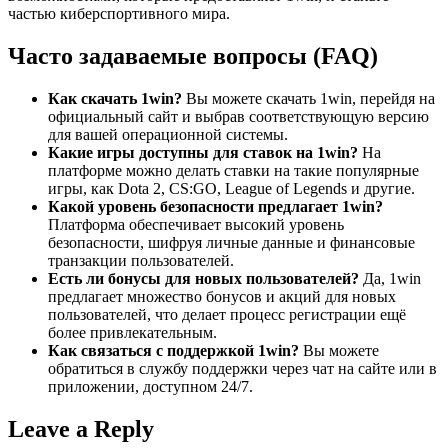
частью киберспортивного мира.
Часто задаваемые вопросы (FAQ)
Как скачать 1win?
Вы можете скачать 1win, перейдя на
официальный сайт и выбрав соответствующую версию
для вашей операционной системы.
Какие игры доступны для ставок на 1win?
На
платформе можно делать ставки на такие популярные
игры, как Dota 2, CS:GO, League of Legends и другие.
Какой уровень безопасности предлагает 1win?
Платформа обеспечивает высокий уровень
безопасности, шифруя личные данные и финансовые
транзакции пользователей.
Есть ли бонусы для новых пользователей?
Да, 1win
предлагает множество бонусов и акций для новых
пользователей, что делает процесс регистрации ещё
более привлекательным.
Как связаться с поддержкой 1win?
Вы можете
обратиться в службу поддержки через чат на сайте или в
приложении, доступном 24/7.
Leave a Reply