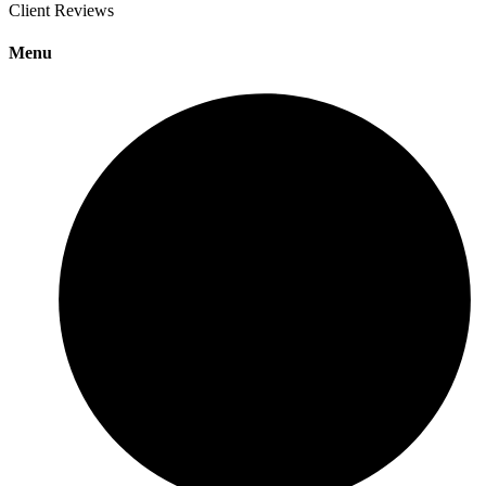
Client Reviews
Menu