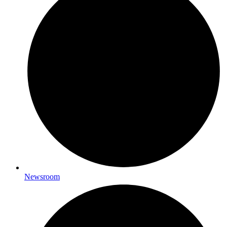
Newsroom