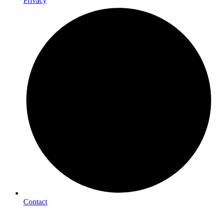
Privacy
Contact