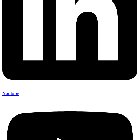
Youtube