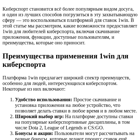
Киберспорт становится всё более популярным видом досуга,
и один из лучших способов погрузиться в эту захватывающую
сферу — это воспользоваться платформой для ставок 1win. В
этой статье мы рассмотрим, какие возможности предоставляет
1win для любителей киберспорта, включая скачивание
приложения, функции, доступные пользователям, и
преимущества, которые оно приносит.
Преимущества применения 1win для
киберспорта
Платформа 1win предлагает широкий спектр преимуществ,
особенно для людей, интересующихся киберспортом.
Некоторые из них включают:
Удобство использования:
Простое скачивание и
установка приложения на любое устройство, что
позволяет делать ставки в любое время и в любом месте.
Широкий выбор игр:
На платформе доступны ставки
на популярные киберспортивные дисциплины, в том
числе Dota 2, League of Legends и CS:GO.
Бонусы и акции:
Пользователи могут рассчитывать на
разные бонусы, которые делают процесс ставок ещё