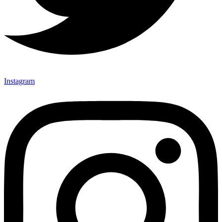
Instagram