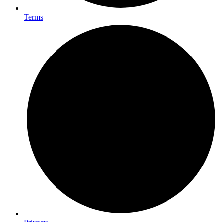
Terms