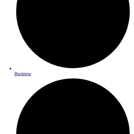
Business