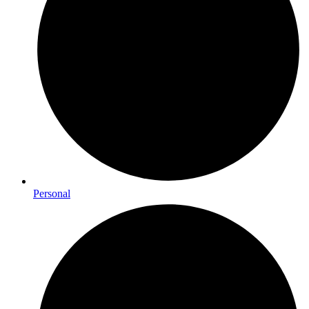
Personal