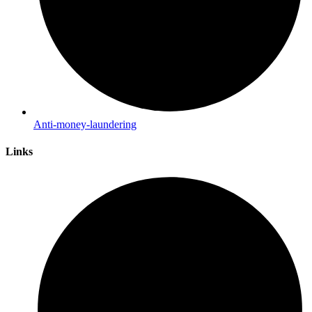
Anti-money-laundering
Links