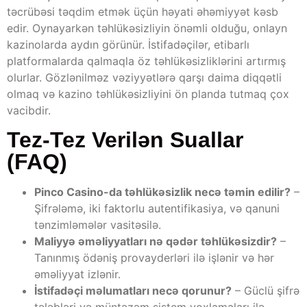
təcrübəsi təqdim etmək üçün həyati əhəmiyyət kəsb
edir. Oynayarkən təhlükəsizliyin önəmli olduğu, onlayn
kazinolarda aydın görünür. İstifadəçilər, etibarlı
platformalarda qalmaqla öz təhlükəsizliklərini artırmış
olurlar. Gözlənilməz vəziyyətlərə qarşı daima diqqətli
olmaq və kazino təhlükəsizliyini ön planda tutmaq çox
vacibdir.
Tez-Tez Verilən Suallar
(FAQ)
Pinco Casino-da təhlükəsizlik necə təmin edilir?
–
Şifrələmə, iki faktorlu autentifikasiya, və qanuni
tənzimləmələr vasitəsilə.
Maliyyə əməliyyatları nə qədər təhlükəsizdir?
–
Tanınmış ödəniş provayderləri ilə işlənir və hər
əməliyyat izlənir.
İstifadəçi məlumatları necə qorunur?
– Güclü şifrə
tələbləri və müntəzəm sistem yoxlamaları ilə.