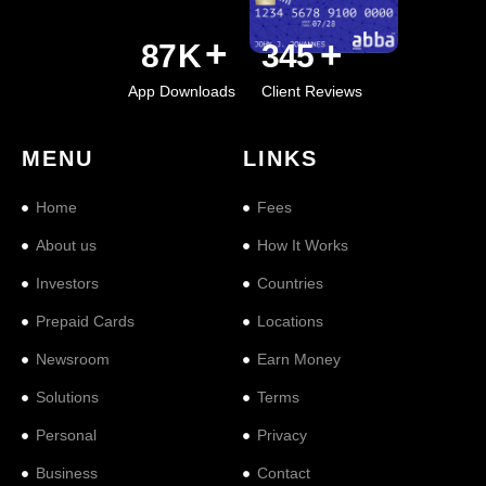
+
+
105
K
415
App Downloads
Client Reviews
MENU
LINKS
Home
Fees
About us
How It Works
Investors
Countries
Prepaid Cards
Locations
Newsroom
Earn Money
Solutions
Terms
Personal
Privacy
Business
Contact