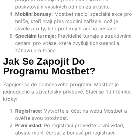
poskytování vysokých odměn za aktivitu.
Mobilní bonusy:
Mostbet nabízí speciální akce pro
hráče, kteří hrají přes mobilní zařízení, což je
skvělé pro ty, kdo preferují hraní na cestách.
Speciální turnaje:
Pravidelné turnaje s atraktivními
cenami pro vítěze, které zvyšují konkurenci a
zábavu pro hráče.
Jak Se Zapojit Do
Programu Mostbet?
Zapojení se do odměnového programu Mostbet je
jednoduché a uživatelsky přívětivé. Stačí se řídit těmito
kroky:
Registrace:
Vytvořte si účet na webu Mostbet a
ověřte svou totožnost.
První vklad:
Po registraci proveďte první vklad,
abyste mohli čerpat z bonusů při registraci.