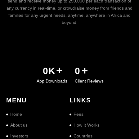
send and receive money up to 250,000 per each transaction of
any currency in real-time, or crowdraise money from friends and
families for any urgent needs, anytime, anywhere in Africa and
beyond.
+
+
0
K
0
App Downloads
Client Reviews
MENU
LINKS
Home
Fees
About us
How It Works
Investors
Countries