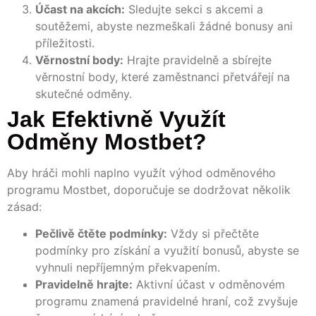
Účast na akcích:
Sledujte sekci s akcemi a
soutěžemi, abyste nezmeškali žádné bonusy ani
příležitosti.
Věrnostní body:
Hrajte pravidelně a sbírejte
věrnostní body, které zaměstnanci přetvářejí na
skutečné odměny.
Jak Efektivně Využít
Odměny Mostbet?
Aby hráči mohli naplno využít výhod odměnového
programu Mostbet, doporučuje se dodržovat několik
zásad:
Pečlivě čtěte podmínky:
Vždy si přečtěte
podmínky pro získání a využití bonusů, abyste se
vyhnuli nepříjemným překvapením.
Pravidelně hrajte:
Aktivní účast v odměnovém
programu znamená pravidelné hraní, což zvyšuje