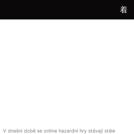
ONLINE CASINO CZ
REWARD
PROGRAMY:
VÝHODY MOSTBET
ONLINE CASINO CZ
REWARD
PROGRAMY: VÝHODY
MOSTBET
V dnešní době se online hazardní hry stávají stále