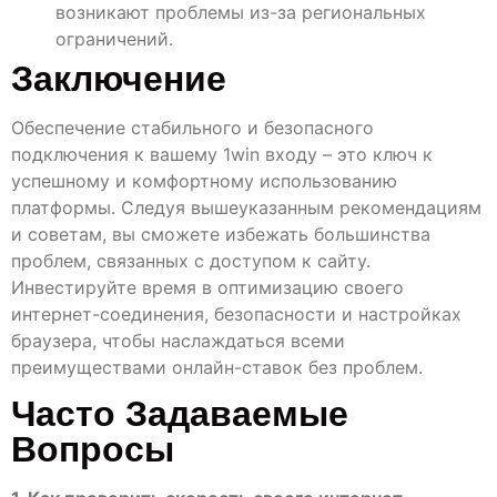
возникают проблемы из-за региональных
ограничений.
Заключение
Обеспечение стабильного и безопасного
подключения к вашему 1win входу – это ключ к
успешному и комфортному использованию
платформы. Следуя вышеуказанным рекомендациям
и советам, вы сможете избежать большинства
проблем, связанных с доступом к сайту.
Инвестируйте время в оптимизацию своего
интернет-соединения, безопасности и настройках
браузера, чтобы наслаждаться всеми
преимуществами онлайн-ставок без проблем.
Часто Задаваемые
Вопросы