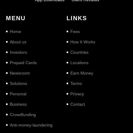
MENU
LINKS
Home
Fees
About us
How It Works
Investors
Countries
Prepaid Cards
Locations
Newsroom
Earn Money
Solutions
Terms
Personal
Privacy
Business
Contact
Crowdfunding
Anti-money-laundering