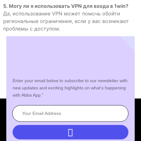
5. Могу ли я использовать VPN для входа в 1win?
Да, использование VPN может помочь обойти
региональные ограничения, если у вас возникают
проблемы с доступом.
Enter your email below to subscribe to our newsletter with
new updates and exciting highlights on what’s happening
with Abba App.”