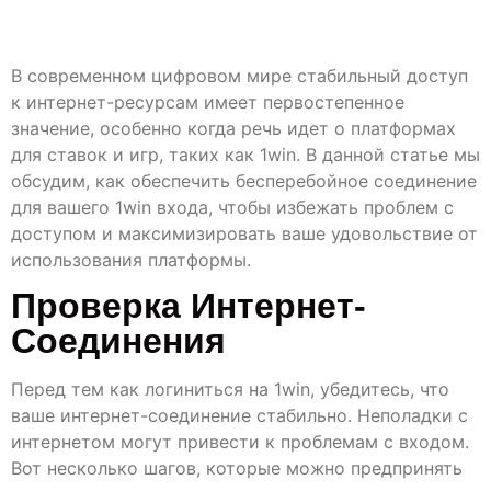
ВХОДУ
В современном цифровом мире стабильный доступ
к интернет-ресурсам имеет первостепенное
значение, особенно когда речь идет о платформах
для ставок и игр, таких как 1win. В данной статье мы
обсудим, как обеспечить бесперебойное соединение
для вашего 1win входа, чтобы избежать проблем с
доступом и максимизировать ваше удовольствие от
использования платформы.
Проверка Интернет-
Соединения
Перед тем как логиниться на 1win, убедитесь, что
ваше интернет-соединение стабильно. Неполадки с
интернетом могут привести к проблемам с входом.
Вот несколько шагов, которые можно предпринять