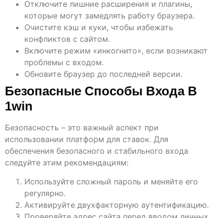
Отключите лишние расширения и плагины,
которые могут замедлять работу браузера.
Очистите кэш и куки, чтобы избежать
конфликтов с сайтом.
Включите режим «инкогнито», если возникают
проблемы с входом.
Обновите браузер до последней версии.
Безопасные Способы Входа В
1win
Безопасность – это важный аспект при
использовании платформ для ставок. Для
обеспечения безопасного и стабильного входа
следуйте этим рекомендациям:
Используйте сложный пароль и меняйте его
регулярно.
Активируйте двухфакторную аутентификацию.
Проверяйте адрес сайта перед вводом личных