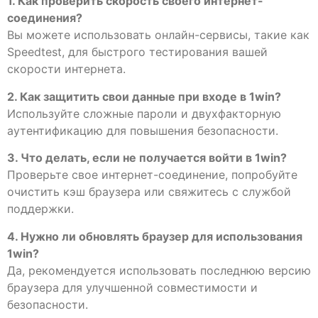
1. Как проверить скорость своего интернет-
соединения?
Вы можете использовать онлайн-сервисы, такие как
Speedtest, для быстрого тестирования вашей
скорости интернета.
2. Как защитить свои данные при входе в 1win?
Используйте сложные пароли и двухфакторную
аутентификацию для повышения безопасности.
3. Что делать, если не получается войти в 1win?
Проверьте свое интернет-соединение, попробуйте
очистить кэш браузера или свяжитесь с службой
поддержки.
4. Нужно ли обновлять браузер для использования
1win?
Да, рекомендуется использовать последнюю версию
браузера для улучшенной совместимости и
безопасности.