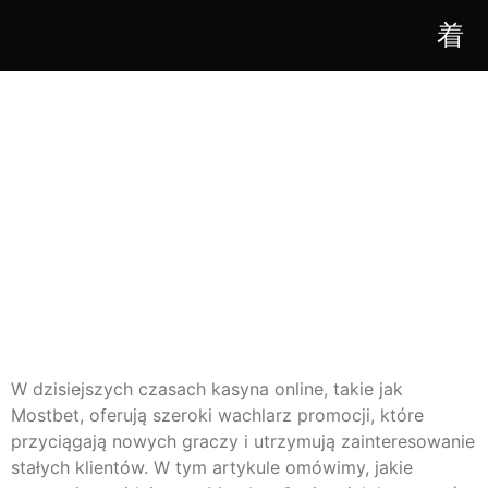
MOSTBET CASINO
PROMOTIONS: CO
MUSISZ WIEDZIEĆ
MOSTBET CASINO
PROMOTIONS: CO
MUSISZ WIEDZIEĆ
W dzisiejszych czasach kasyna online, takie jak
Mostbet, oferują szeroki wachlarz promocji, które
przyciągają nowych graczy i utrzymują zainteresowanie
stałych klientów. W tym artykule omówimy, jakie