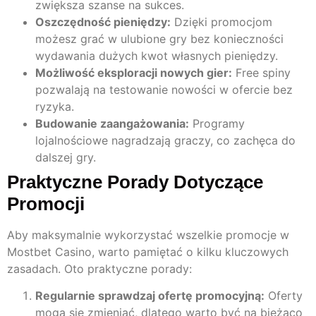
zwiększa szanse na sukces.
Oszczędność pieniędzy:
Dzięki promocjom
możesz grać w ulubione gry bez konieczności
wydawania dużych kwot własnych pieniędzy.
Możliwość eksploracji nowych gier:
Free spiny
pozwalają na testowanie nowości w ofercie bez
ryzyka.
Budowanie zaangażowania:
Programy
lojalnościowe nagradzają graczy, co zachęca do
dalszej gry.
Praktyczne Porady Dotyczące
Promocji
Aby maksymalnie wykorzystać wszelkie promocje w
Mostbet Casino, warto pamiętać o kilku kluczowych
zasadach. Oto praktyczne porady:
Regularnie sprawdzaj ofertę promocyjną:
Oferty
mogą się zmieniać, dlatego warto być na bieżąco