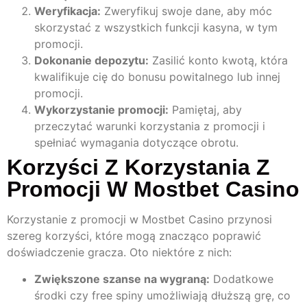
Weryfikacja:
Zweryfikuj swoje dane, aby móc
skorzystać z wszystkich funkcji kasyna, w tym
promocji.
Dokonanie depozytu:
Zasilić konto kwotą, która
kwalifikuje cię do bonusu powitalnego lub innej
promocji.
Wykorzystanie promocji:
Pamiętaj, aby
przeczytać warunki korzystania z promocji i
spełniać wymagania dotyczące obrotu.
Korzyści Z Korzystania Z
Promocji W Mostbet Casino
Korzystanie z promocji w Mostbet Casino przynosi
szereg korzyści, które mogą znacząco poprawić
doświadczenie gracza. Oto niektóre z nich:
Zwiększone szanse na wygraną:
Dodatkowe
środki czy free spiny umożliwiają dłuższą grę, co