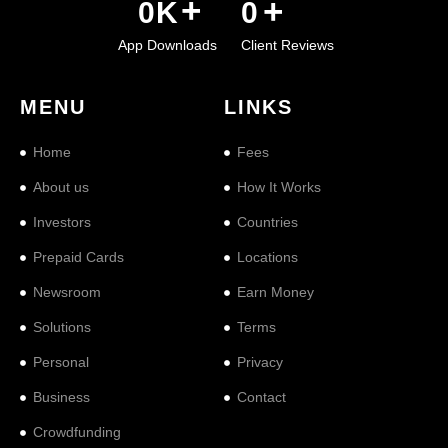
+
+
0
K
0
App Downloads
Client Reviews
MENU
LINKS
Home
Fees
About us
How It Works
Investors
Countries
Prepaid Cards
Locations
Newsroom
Earn Money
Solutions
Terms
Personal
Privacy
Business
Contact
Crowdfunding