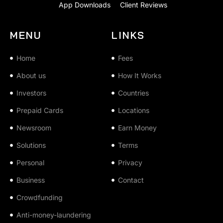
App Downloads
Client Reviews
MENU
LINKS
Home
Fees
About us
How It Works
Investors
Countries
Prepaid Cards
Locations
Newsroom
Earn Money
Solutions
Terms
Personal
Privacy
Business
Contact
Crowdfunding
Anti-money-laundering