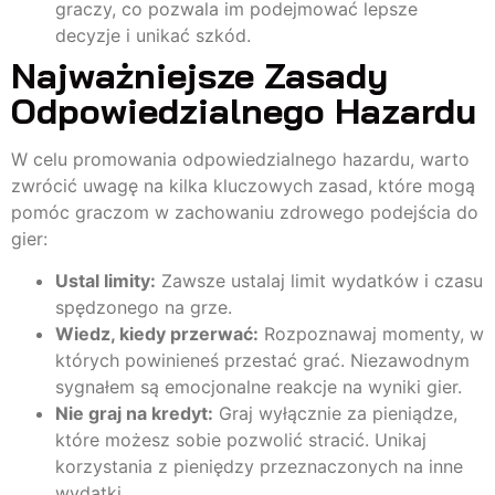
graczy, co pozwala im podejmować lepsze
decyzje i unikać szkód.
Najważniejsze Zasady
Odpowiedzialnego Hazardu
W celu promowania odpowiedzialnego hazardu, warto
zwrócić uwagę na kilka kluczowych zasad, które mogą
pomóc graczom w zachowaniu zdrowego podejścia do
gier:
Ustal limity:
Zawsze ustalaj limit wydatków i czasu
spędzonego na grze.
Wiedz, kiedy przerwać:
Rozpoznawaj momenty, w
których powinieneś przestać grać. Niezawodnym
sygnałem są emocjonalne reakcje na wyniki gier.
Nie graj na kredyt:
Graj wyłącznie za pieniądze,
które możesz sobie pozwolić stracić. Unikaj
korzystania z pieniędzy przeznaczonych na inne
wydatki.