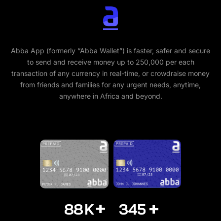
Abba App (formerly “Abba Wallet”) is faster, safer and secure
to send and receive money up to 250,000 per each
transaction of any currency in real-time, or crowdraise money
from friends and families for any urgent needs, anytime,
anywhere in Africa and beyond.
+
+
112
K
444