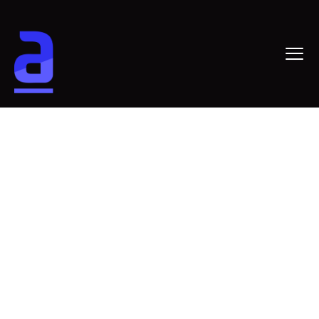
ZNACZENIE
ODPOWIEDZIALNEGO
HAZARDU NA
MOSTBET POLSKA
ZNACZENIE
ODPOWIEDZIALNEGO
HAZARDU NA