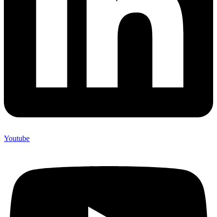
Youtube