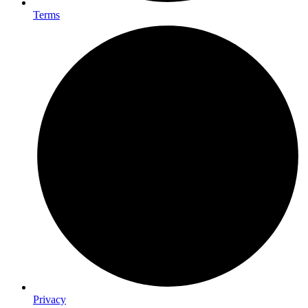
Terms
Privacy