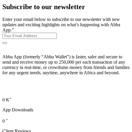
Subscribe to our newsletter
Enter your email below to subscribe to our newsletter with new
updates and exciting highlights on what’s happening with Abba
App.”
Abba App (formerly “Abba Wallet”) is faster, safer and secure to
send and receive money up to 250,000 per each transaction of any
currency in real-time, or crowdraise money from friends and families
for any urgent needs, anytime, anywhere in Africa and beyond.
+
0
K
App Downloads
+
0
Client Reviews