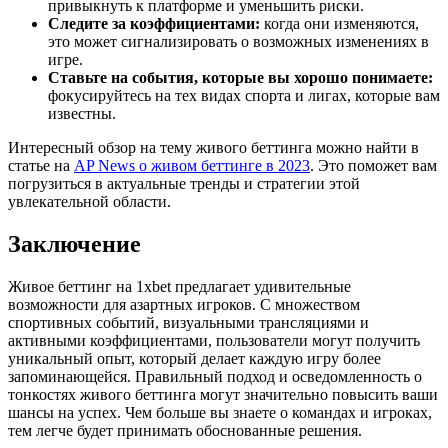
привыкнуть к платформе и уменьшить риски.
Следите за коэффициентами:
когда они изменяются,
это может сигнализировать о возможных изменениях в
игре.
Ставьте на события, которые вы хорошо понимаете:
фокусируйтесь на тех видах спорта и лигах, которые вам
известны.
Интересный обзор на тему живого беттинга можно найти в
статье на
AP News о живом беттинге в 2023
. Это поможет вам
погрузиться в актуальные тренды и стратегии этой
увлекательной области.
Заключение
Живое беттинг на 1xbet предлагает удивительные
возможности для азартных игроков. С множеством
спортивных событий, визуальными трансляциями и
активными коэффициентами, пользователи могут получить
уникальный опыт, который делает каждую игру более
запоминающейся. Правильный подход и осведомленность о
тонкостях живого беттинга могут значительно повысить ваши
шансы на успех. Чем больше вы знаете о командах и игроках,
тем легче будет принимать обоснованные решения.