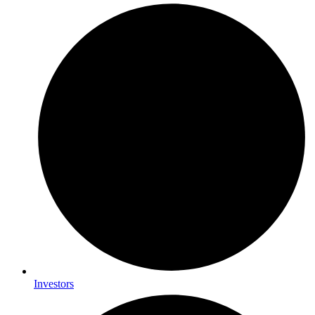
Investors