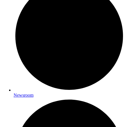
Newsroom