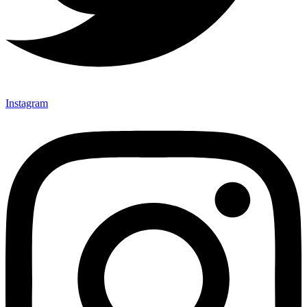
Instagram