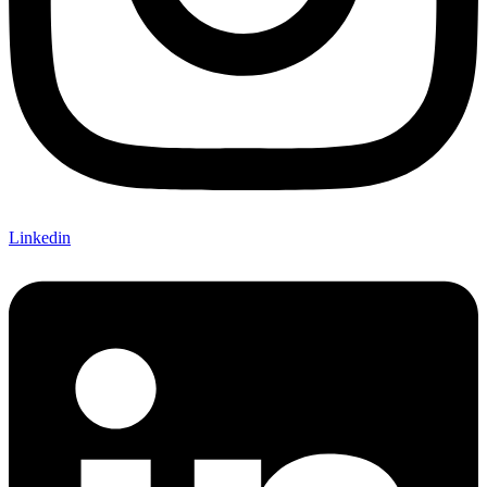
Linkedin