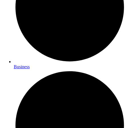
Business