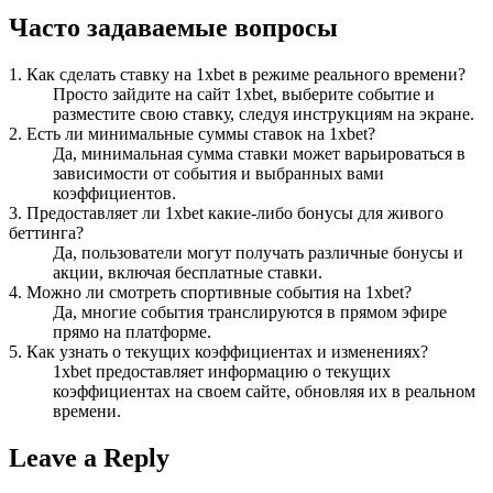
Часто задаваемые вопросы
1. Как сделать ставку на 1xbet в режиме реального времени?
Просто зайдите на сайт 1xbet, выберите событие и
разместите свою ставку, следуя инструкциям на экране.
2. Есть ли минимальные суммы ставок на 1xbet?
Да, минимальная сумма ставки может варьироваться в
зависимости от события и выбранных вами
коэффициентов.
3. Предоставляет ли 1xbet какие-либо бонусы для живого
беттинга?
Да, пользователи могут получать различные бонусы и
акции, включая бесплатные ставки.
4. Можно ли смотреть спортивные события на 1xbet?
Да, многие события транслируются в прямом эфире
прямо на платформе.
5. Как узнать о текущих коэффициентах и изменениях?
1xbet предоставляет информацию о текущих
коэффициентах на своем сайте, обновляя их в реальном
времени.
Leave a Reply