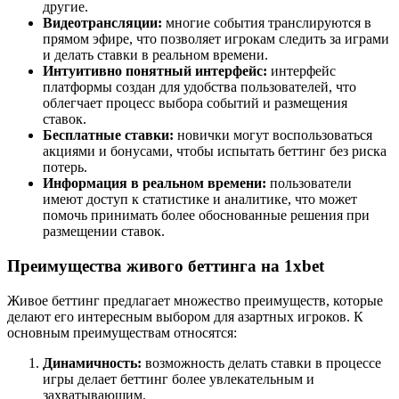
другие.
Видеотрансляции:
многие события транслируются в
прямом эфире, что позволяет игрокам следить за играми
и делать ставки в реальном времени.
Интуитивно понятный интерфейс:
интерфейс
платформы создан для удобства пользователей, что
облегчает процесс выбора событий и размещения
ставок.
Бесплатные ставки:
новички могут воспользоваться
акциями и бонусами, чтобы испытать беттинг без риска
потерь.
Информация в реальном времени:
пользователи
имеют доступ к статистике и аналитике, что может
помочь принимать более обоснованные решения при
размещении ставок.
Преимущества живого беттинга на 1xbet
Живое беттинг предлагает множество преимуществ, которые
делают его интересным выбором для азартных игроков. К
основным преимуществам относятся:
Динамичность:
возможность делать ставки в процессе
игры делает беттинг более увлекательным и
захватывающим.