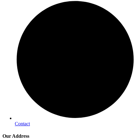
Contact
Our Address