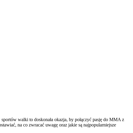
sportów walki to doskonała okazja, by połączyć pasję do MMA z
awiać, na co zwracać uwagę oraz jakie są najpopularniejsze