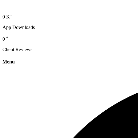
+
0
K
App Downloads
+
0
Client Reviews
Menu