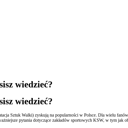
isz wiedzieć?
isz wiedzieć?
a Sztuk Walki) zyskują na popularności w Polsce. Dla wielu fanów 
żniejsze pytania dotyczące zakładów sportowych KSW, w tym jak obst