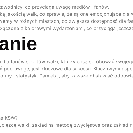
awodnicy, co przyciąga uwagę mediów i fanów.
ą jakością walk, co sprawia, że są one emocjonujące dla 
venty w różnych miastach, co zwiększa dostępność dla fa
łączone z kolorowymi wydarzeniami, co przyciąga jeszcz
anie
 dla fanów sportów walki, którzy chcą spróbować swojego
rać pod uwagę, jest kluczowe dla sukcesu. Kluczowymi asp
formy i statystyk. Pamiętaj, aby zawsze obstawiać odpowi
 na KSW?
wycięzcę walki, zakład na metodę zwycięstwa oraz zakład n