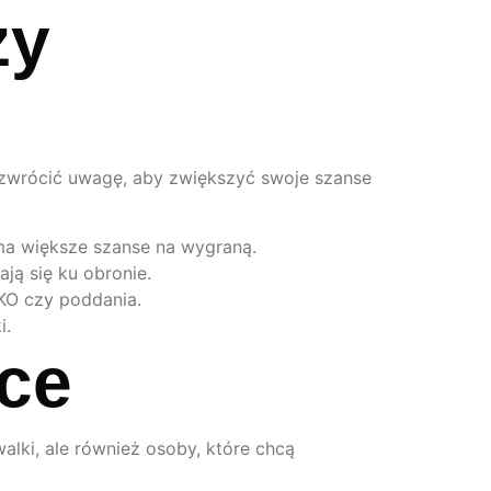
zy
to zwrócić uwagę, aby zwiększyć swoje szanse
 ma większe szanse na wygraną.
ają się ku obronie.
 KO czy poddania.
i.
ce
alki, ale również osoby, które chcą