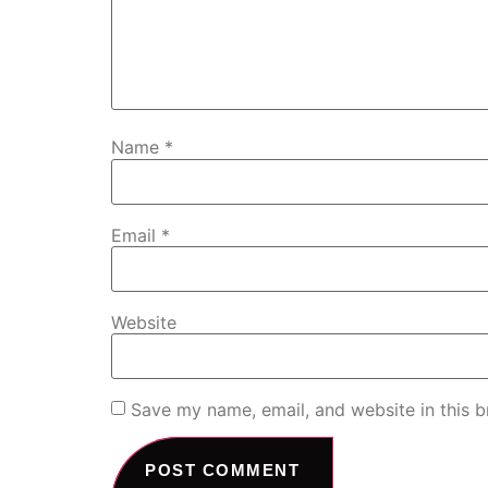
Name
*
Email
*
Website
Save my name, email, and website in this b