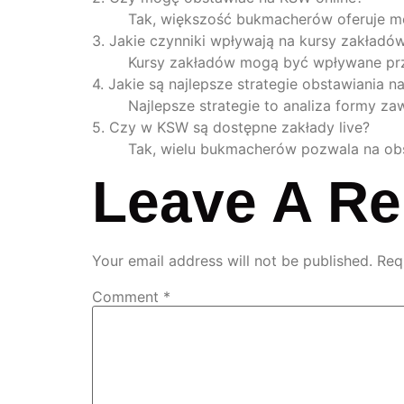
Tak, większość bukmacherów oferuje mo
3. Jakie czynniki wpływają na kursy zakładó
Kursy zakładów mogą być wpływane prze
4. Jakie są najlepsze strategie obstawiania 
Najlepsze strategie to analiza formy z
5. Czy w KSW są dostępne zakłady live?
Tak, wielu bukmacherów pozwala na obs
Leave A Re
Your email address will not be published.
Req
Comment
*