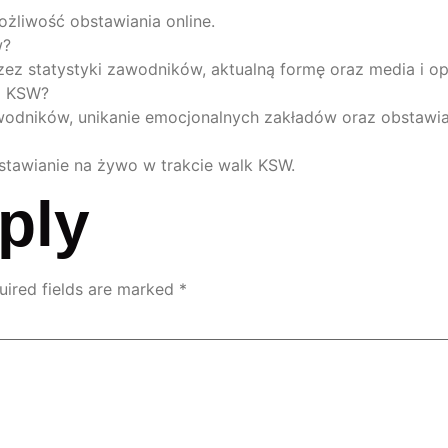
żliwość obstawiania online.
w?
z statystyki zawodników, aktualną formę oraz media i op
na KSW?
awodników, unikanie emocjonalnych zakładów oraz obstawian
tawianie na żywo w trakcie walk KSW.
ply
uired fields are marked
*