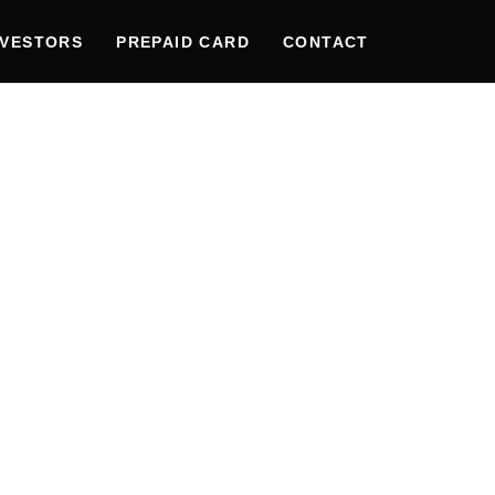
NVESTORS
PREPAID CARD
CONTACT
DY SPO
CO MUSIS
IEĆ?