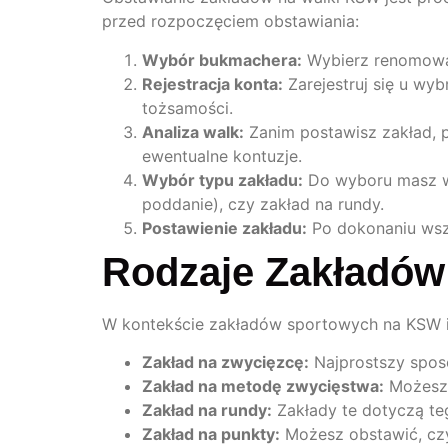
przed rozpoczęciem obstawiania:
Wybór bukmachera:
Wybierz renomowane
Rejestracja konta:
Zarejestruj się u w
tożsamości.
Analiza walk:
Zanim postawisz zakład, p
ewentualne kontuzje.
Wybór typu zakładu:
Do wyboru masz wi
poddanie), czy zakład na rundy.
Postawienie zakładu:
Po dokonaniu wszy
Rodzaje Zakładó
W kontekście zakładów sportowych na KSW is
Zakład na zwycięzcę:
Najprostszy spos
Zakład na metodę zwycięstwa:
Możesz 
Zakład na rundy:
Zakłady te dotyczą teg
Zakład na punkty:
Możesz obstawić, czy