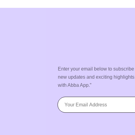
Enter your email below to subscribe 
new updates and exciting highlight
with Abba App.”