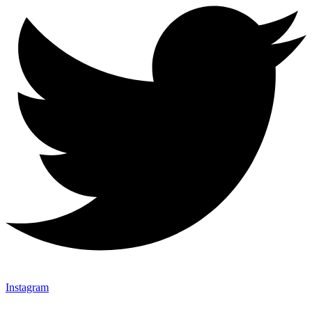
Instagram