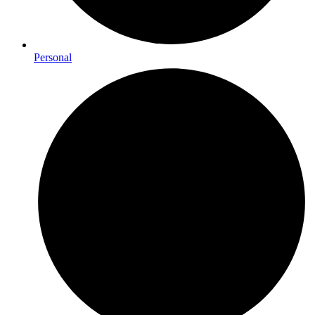
Personal