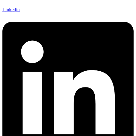
Linkedin