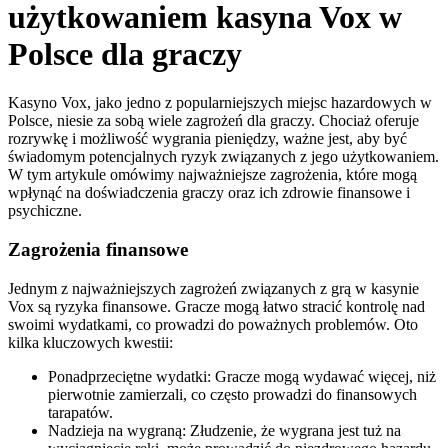
użytkowaniem kasyna Vox w
Polsce dla graczy
Kasyno Vox, jako jedno z popularniejszych miejsc hazardowych w
Polsce, niesie za sobą wiele zagrożeń dla graczy. Chociaż oferuje
rozrywkę i możliwość wygrania pieniędzy, ważne jest, aby być
świadomym potencjalnych ryzyk związanych z jego użytkowaniem.
W tym artykule omówimy najważniejsze zagrożenia, które mogą
wpłynąć na doświadczenia graczy oraz ich zdrowie finansowe i
psychiczne.
Zagrożenia finansowe
Jednym z najważniejszych zagrożeń związanych z grą w kasynie
Vox są ryzyka finansowe. Gracze mogą łatwo stracić kontrolę nad
swoimi wydatkami, co prowadzi do poważnych problemów. Oto
kilka kluczowych kwestii:
Ponadprzeciętne wydatki: Gracze mogą wydawać więcej, niż
pierwotnie zamierzali, co często prowadzi do finansowych
tarapatów.
Nadzieja na wygraną: Złudzenie, że wygrana jest tuż na