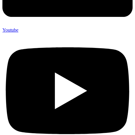
Youtube