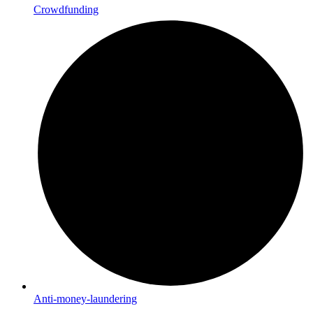
Crowdfunding
Anti-money-laundering