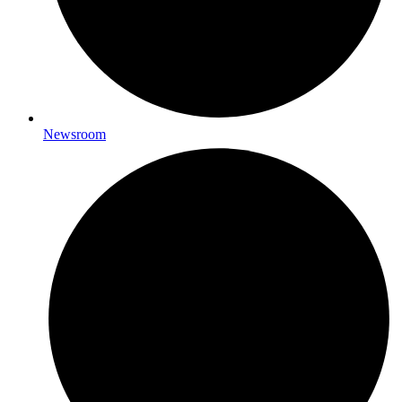
Newsroom