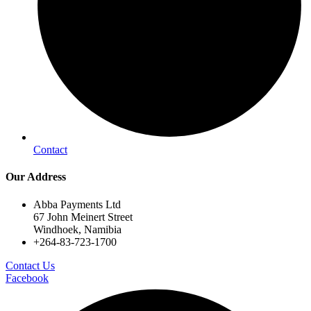
Contact
Our Address
Abba Payments Ltd
67 John Meinert Street
Windhoek, Namibia
+264-83-723-1700
Contact Us
Facebook