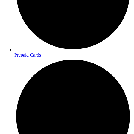
Prepaid Cards