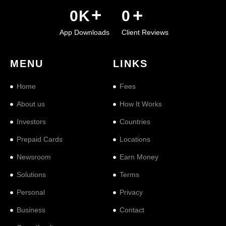
+
+
0
K
0
App Downloads
Client Reviews
MENU
LINKS
Home
Fees
About us
How It Works
Investors
Countries
Prepaid Cards
Locations
Newsroom
Earn Money
Solutions
Terms
Personal
Privacy
Business
Contact