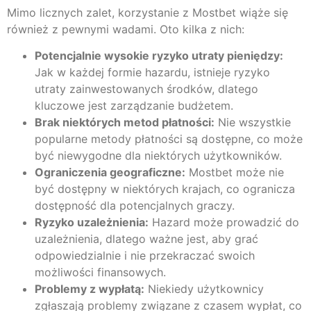
Mimo licznych zalet, korzystanie z Mostbet wiąże się
również z pewnymi wadami. Oto kilka z nich:
Potencjalnie wysokie ryzyko utraty pieniędzy:
Jak w każdej formie hazardu, istnieje ryzyko
utraty zainwestowanych środków, dlatego
kluczowe jest zarządzanie budżetem.
Brak niektórych metod płatności:
Nie wszystkie
popularne metody płatności są dostępne, co może
być niewygodne dla niektórych użytkowników.
Ograniczenia geograficzne:
Mostbet może nie
być dostępny w niektórych krajach, co ogranicza
dostępność dla potencjalnych graczy.
Ryzyko uzależnienia:
Hazard może prowadzić do
uzależnienia, dlatego ważne jest, aby grać
odpowiedzialnie i nie przekraczać swoich
możliwości finansowych.
Problemy z wypłatą:
Niekiedy użytkownicy
zgłaszają problemy związane z czasem wypłat, co