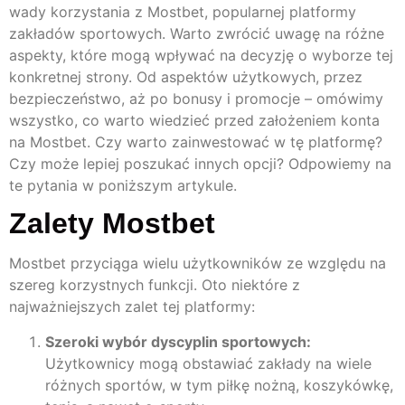
wady korzystania z Mostbet, popularnej platformy
zakładów sportowych. Warto zwrócić uwagę na różne
aspekty, które mogą wpływać na decyzję o wyborze tej
konkretnej strony. Od aspektów użytkowych, przez
bezpieczeństwo, aż po bonusy i promocje – omówimy
wszystko, co warto wiedzieć przed założeniem konta
na Mostbet. Czy warto zainwestować w tę platformę?
Czy może lepiej poszukać innych opcji? Odpowiemy na
te pytania w poniższym artykule.
Zalety Mostbet
Mostbet przyciąga wielu użytkowników ze względu na
szereg korzystnych funkcji. Oto niektóre z
najważniejszych zalet tej platformy:
Szeroki wybór dyscyplin sportowych:
Użytkownicy mogą obstawiać zakłady na wiele
różnych sportów, w tym piłkę nożną, koszykówkę,