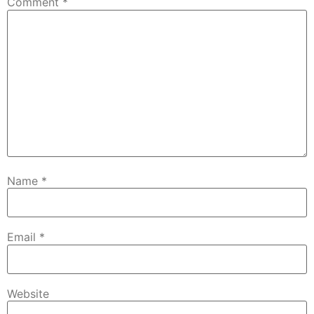
Comment
*
Name
*
Email
*
Website