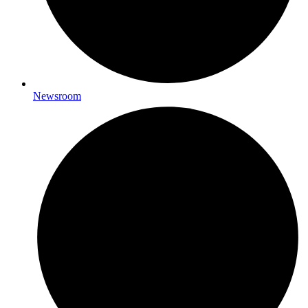
Newsroom