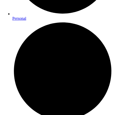
Personal