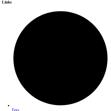
Links
Fees