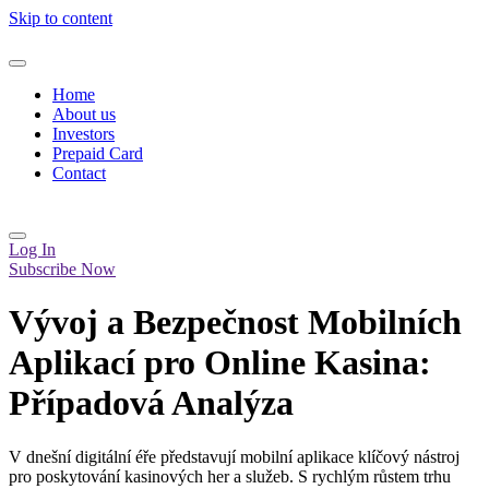
Skip to content
Home
About us
Investors
Prepaid Card
Contact
Log In
Subscribe Now
Vývoj a Bezpečnost Mobilních
Aplikací pro Online Kasina:
Případová Analýza
V dnešní digitální éře představují mobilní aplikace klíčový nástroj
pro poskytování kasinových her a služeb. S rychlým růstem trhu