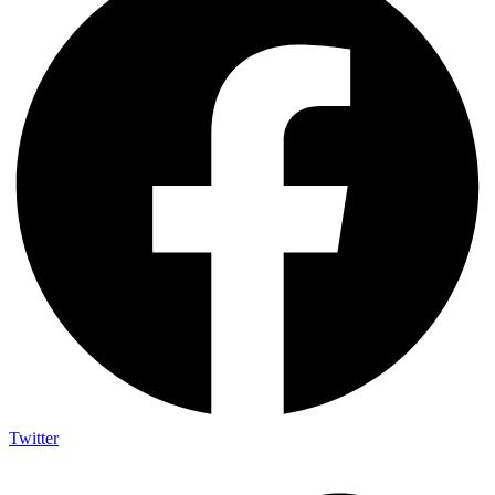
Twitter