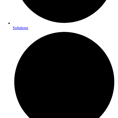
Solutions