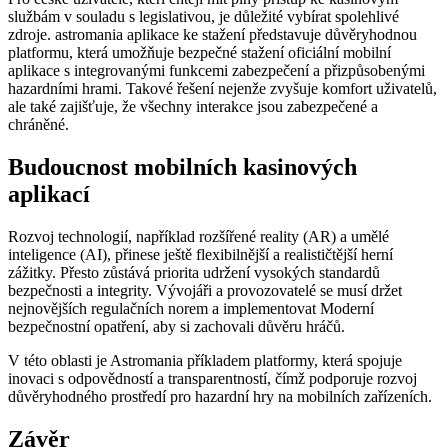
službám v souladu s legislativou, je důležité vybírat spolehlivé
zdroje. astromania aplikace ke stažení představuje důvěryhodnou
platformu, která umožňuje bezpečné stažení oficiální mobilní
aplikace s integrovanými funkcemi zabezpečení a přizpůsobenými
hazardními hrami. Takové řešení nejenže zvyšuje komfort uživatelů,
ale také zajišťuje, že všechny interakce jsou zabezpečené a
chráněné.
Budoucnost mobilních kasinových
aplikací
Rozvoj technologií, například rozšířené reality (AR) a umělé
inteligence (AI), přinese ještě flexibilnější a realističtější herní
zážitky. Přesto zůstává priorita udržení vysokých standardů
bezpečnosti a integrity. Vývojáři a provozovatelé se musí držet
nejnovějších regulačních norem a implementovat Moderní
bezpečnostní opatření, aby si zachovali důvěru hráčů.
V této oblasti je Astromania příkladem platformy, která spojuje
inovaci s odpovědností a transparentností, čímž podporuje rozvoj
důvěryhodného prostředí pro hazardní hry na mobilních zařízeních.
Závěr