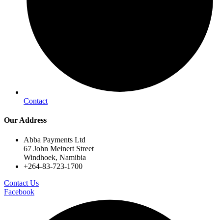
Contact
Our Address
Abba Payments Ltd
67 John Meinert Street
Windhoek, Namibia
+264-83-723-1700
Contact Us
Facebook