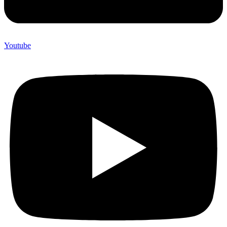
Youtube