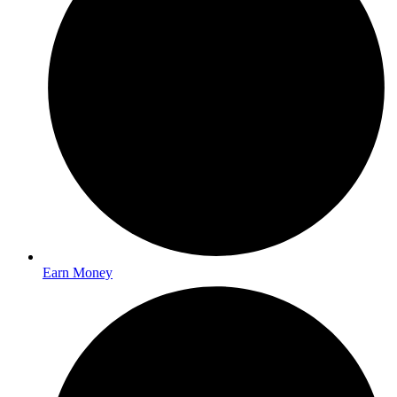
Earn Money