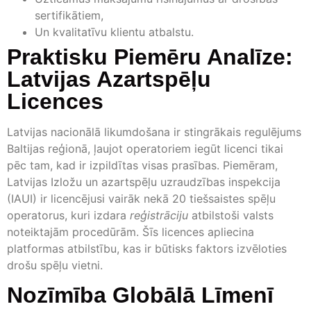
sertifikātiem,
Un kvalitatīvu klientu atbalstu.
Praktisku Piemēru Analīze:
Latvijas Azartspēļu
Licences
Latvijas nacionālā likumdošana ir stingrākais regulējums
Baltijas reģionā, ļaujot operatoriem iegūt licenci tikai
pēc tam, kad ir izpildītas visas prasības. Piemēram,
Latvijas Izložu un azartspēļu uzraudzības inspekcija
(IAUI) ir licencējusi vairāk nekā 20 tiešsaistes spēļu
operatorus, kuri izdara
reģistrāciju
atbilstoši valsts
noteiktajām procedūrām. Šīs licences apliecina
platformas atbilstību, kas ir būtisks faktors izvēloties
drošu spēļu vietni.
Nozīmība Globālā Līmenī