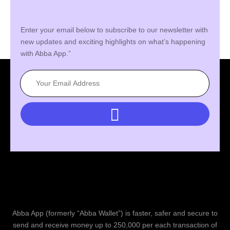
Enter your email below to subscribe to our newsletter with
new updates and exciting highlights on what’s happening
with Abba App.”
Abba App (formerly “Abba Wallet”) is faster, safer and secure to
send and receive money up to 250,000 per each transaction of