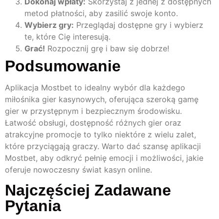
Dokonaj wpłaty:
Skorzystaj z jednej z dostępnych
metod płatności, aby zasilić swoje konto.
Wybierz gry:
Przeglądaj dostępne gry i wybierz
te, które Cię interesują.
Grać!
Rozpocznij grę i baw się dobrze!
Podsumowanie
Aplikacja Mostbet to idealny wybór dla każdego
miłośnika gier kasynowych, oferująca szeroką gamę
gier w przystępnym i bezpiecznym środowisku.
Łatwość obsługi, dostępność różnych gier oraz
atrakcyjne promocje to tylko niektóre z wielu zalet,
które przyciągają graczy. Warto dać szansę aplikacji
Mostbet, aby odkryć pełnię emocji i możliwości, jakie
oferuje nowoczesny świat kasyn online.
Najczęściej Zadawane
Pytania