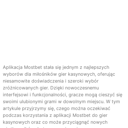
APLIKACJI MOSTBET
DO GIER
KASYNOWYCH:
CZEGO SIĘ
SPODZIEWAĆ
Aplikacja Mostbet stała się jednym z najlepszych
wyborów dla miłośników gier kasynowych, oferując
niesamowite doświadczenia i szeroki wybór
zróżnicowanych gier. Dzięki nowoczesnemu
interfejsowi i funkcjonalności, gracze mogą cieszyć się
swoimi ulubionymi grami w dowolnym miejscu. W tym
artykule przyjrzymy się, czego można oczekiwać
podczas korzystania z aplikacji Mostbet do gier
kasynowych oraz co może przyciągnąć nowych