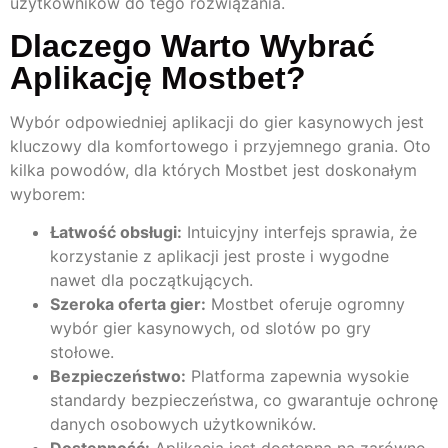
użytkowników do tego rozwiązania.
Dlaczego Warto Wybrać
Aplikację Mostbet?
Wybór odpowiedniej aplikacji do gier kasynowych jest
kluczowy dla komfortowego i przyjemnego grania. Oto
kilka powodów, dla których Mostbet jest doskonałym
wyborem:
Łatwość obsługi:
Intuicyjny interfejs sprawia, że
korzystanie z aplikacji jest proste i wygodne
nawet dla początkujących.
Szeroka oferta gier:
Mostbet oferuje ogromny
wybór gier kasynowych, od slotów po gry
stołowe.
Bezpieczeństwo:
Platforma zapewnia wysokie
standardy bezpieczeństwa, co gwarantuje ochronę
danych osobowych użytkowników.