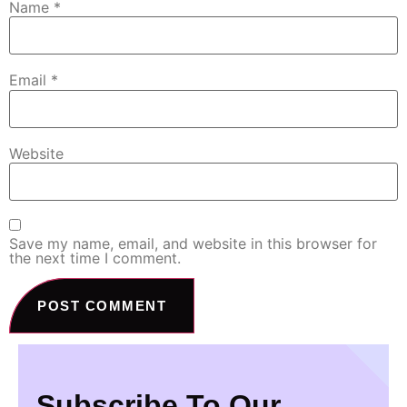
Name
*
Email
*
Website
Save my name, email, and website in this browser for
the next time I comment.
Subscribe To Our