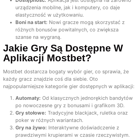
Dostępność:
Aplikacja jest dostępna na zarówno
urządzenia mobilne, jak i komputery, co daje
elastyczność w użytkowaniu.
Boni na start:
Nowi gracze mogą skorzystać z
różnych bonusów powitalnych, co zwiększa
szanse na wygraną.
Jakie Gry Są Dostępne W
Aplikacji Mostbet?
Mostbet dostarcza bogaty wybór gier, co sprawia, że
każdy gracz znajdzie coś dla siebie. Oto
najpopularniejsze kategorie gier dostępnych w aplikacji:
Automaty:
Od klasycznych jednorękich bandytów
po nowoczesne gry z bonusami i grafikom 3D.
Gry stołowe:
Tradycyjne blackjack, ruletka oraz
poker w różnych wariantach.
Gry na żywo:
Interaktywne doświadczenie z
prawdziwymi krupierami w czasie rzeczywistym.