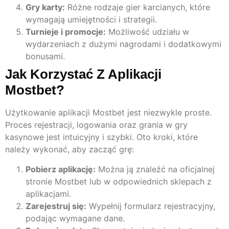
Gry karty:
Różne rodzaje gier karcianych, które
wymagają umiejętności i strategii.
Turnieje i promocje:
Możliwość udziału w
wydarzeniach z dużymi nagrodami i dodatkowymi
bonusami.
Jak Korzystać Z Aplikacji
Mostbet?
Użytkowanie aplikacji Mostbet jest niezwykle proste.
Proces rejestracji, logowania oraz grania w gry
kasynowe jest intuicyjny i szybki. Oto kroki, które
należy wykonać, aby zacząć grę:
Pobierz aplikację:
Można ją znaleźć na oficjalnej
stronie Mostbet lub w odpowiednich sklepach z
aplikacjami.
Zarejestruj się:
Wypełnij formularz rejestracyjny,
podając wymagane dane.