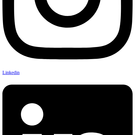
Linkedin