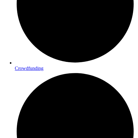
Crowdfunding