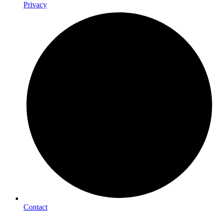
Privacy
Contact