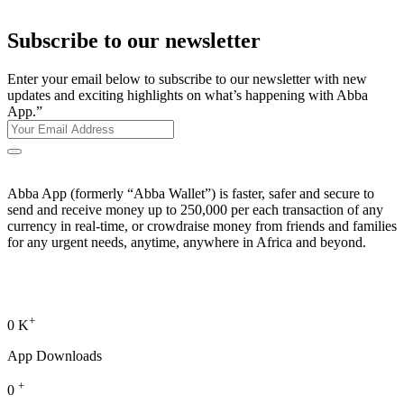
Subscribe to our newsletter
Enter your email below to subscribe to our newsletter with new
updates and exciting highlights on what’s happening with Abba
App.”
Abba App (formerly “Abba Wallet”) is faster, safer and secure to
send and receive money up to 250,000 per each transaction of any
currency in real-time, or crowdraise money from friends and families
for any urgent needs, anytime, anywhere in Africa and beyond.
+
0
K
App Downloads
+
0