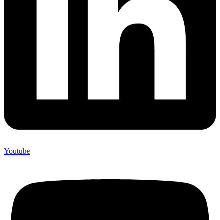
Youtube