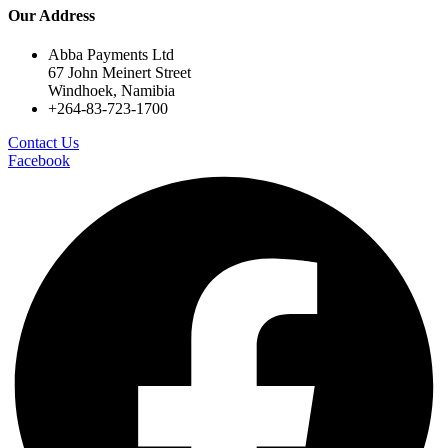
Our Address
Abba Payments Ltd
67 John Meinert Street
Windhoek, Namibia
+264-83-723-1700
Contact Us
Facebook