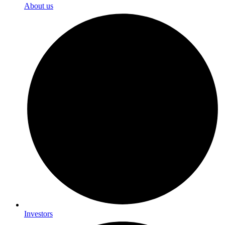
About us
Investors