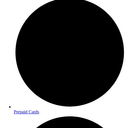
Prepaid Cards