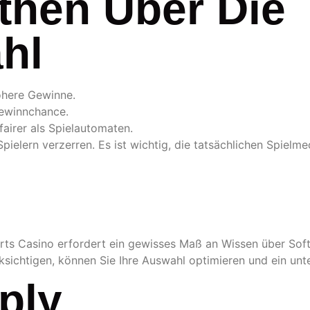
then Über Die
hl
öhere Gewinne.
Gewinnchance.
airer als Spielautomaten.
lern verzerren. Es ist wichtig, die tatsächlichen Spielme
ts Casino erfordert ein gewisses Maß an Wissen über Softwa
ichtigen, können Sie Ihre Auswahl optimieren und ein unte
ply