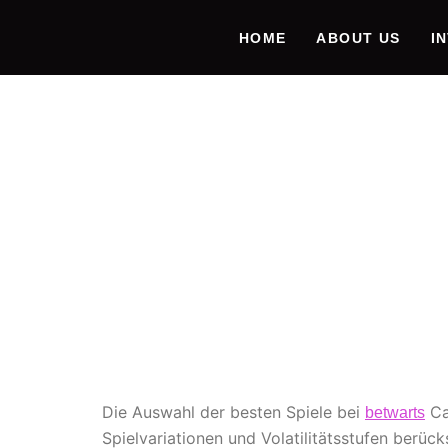
HOME
ABOUT US
I
SO FIN
BESTE
BETWA
Die Auswahl der besten Spiele bei
Ca
betwarts
Spielvariationen und Volatilitätsstufen berüc