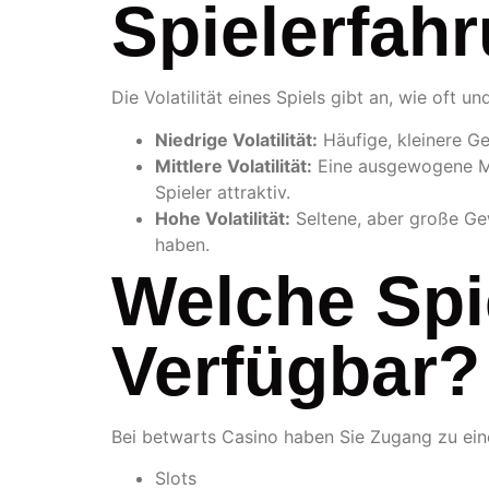
Spielerfah
Die Volatilität eines Spiels gibt an, wie oft u
Niedrige Volatilität:
Häufige, kleinere Ge
Mittlere Volatilität:
Eine ausgewogene Mis
Spieler attraktiv.
Hohe Volatilität:
Seltene, aber große Gew
haben.
Welche Spi
Verfügbar?
Bei betwarts Casino haben Sie Zugang zu eine
Slots