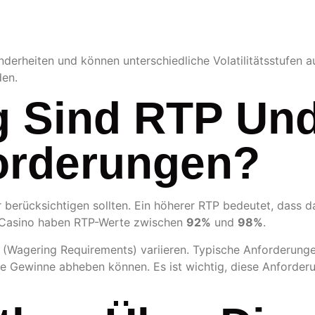
nderheiten und können unterschiedliche Volatilitätsstufen 
den.
g Sind RTP Un
orderungen?
r berücksichtigen sollten. Ein höherer RTP bedeutet, dass d
s Casino haben RTP-Werte zwischen
92%
und
98%
.
(Wagering Requirements) variieren. Typische Anforderunge
e Gewinne abheben können. Es ist wichtig, diese Anforder