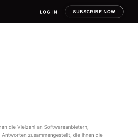
SUBSCRIBE NOW
LOG IN
DIE
 BEI
INO
n die Vielzahl an Softwareanbietern,
nd Antworten zusammengestellt, die Ihnen die