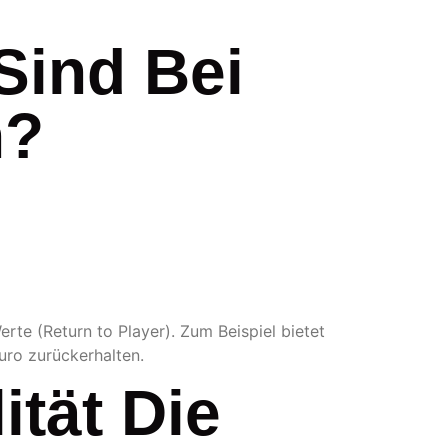
Sind Bei
n?
rte (Return to Player). Zum Beispiel bietet
uro zurückerhalten.
ität Die