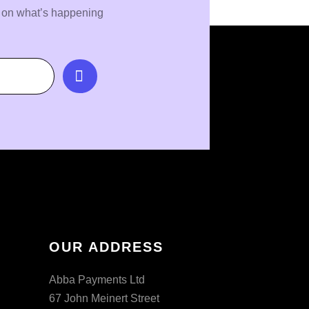
s on what’s happening
OUR ADDRESS
Abba Payments Ltd
67 John Meinert Street