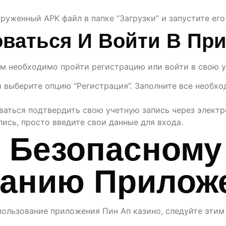
руженный APK файл в папке “Загрузки” и запустите его
оваться И Войти В Пр
м необходимо пройти регистрацию или войти в свою у
выберите опцию “Регистрация”. Заполните все необход
аться подтвердить свою учетную запись через электр
пись, просто введите свои данные для входа.
 Безопасному
ванию Прилож
пользование приложения Пин Ап казино, следуйте эти