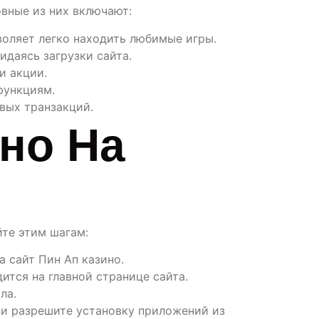
вные из них включают:
оляет легко находить любимые игры.
идаясь загрузки сайта.
и акции.
функциям.
вых транзакций.
ино На
йте этим шагам:
а сайт Пин Ап казино.
тся на главной странице сайта.
ла.
 и разрешите установку приложений из