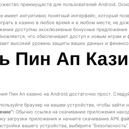
ожество преимуществ для пользователей Android. Осно
 имеет интуитивно понятный интерфейс, который позв
рать в казино в любое время и в любом месте, не дож
жении доступны эксклюзивные бонусные предложения 
новляется, что обеспечивает доступ к новым играм и 
ает высокий уровень защиты ваших данных и финансо
ть Пин Ап Каз
ия Пин Ап казино на Android достаточно прост. Следу
ользуйте браузер на вашем устройстве, чтобы зайти н
ение”:
Обычно ссылка на скачивание приложения находи
ку загрузки приложения и начните скачивание APK фай
стройки вашего устройства, выберите “Безопасность”