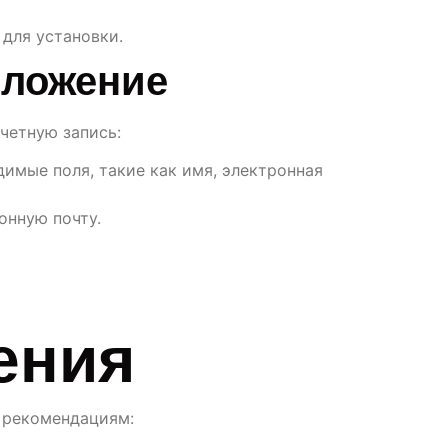
 для установки.
иложение
четную запись:
имые поля, такие как имя, электронная
онную почту.
ения
м рекомендациям: