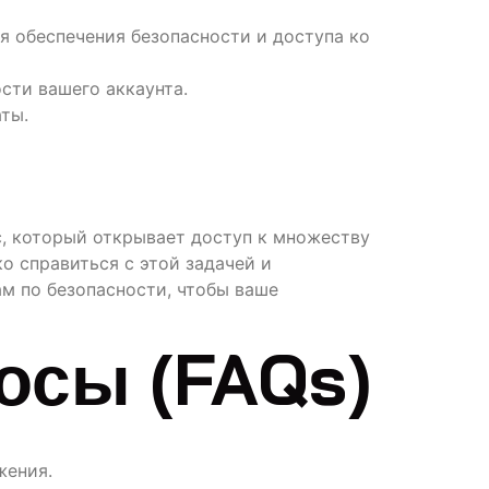
я обеспечения безопасности и доступа ко
сти вашего аккаунта.
ты.
с, который открывает доступ к множеству
о справиться с этой задачей и
м по безопасности, чтобы ваше
осы (FAQs)
жения.