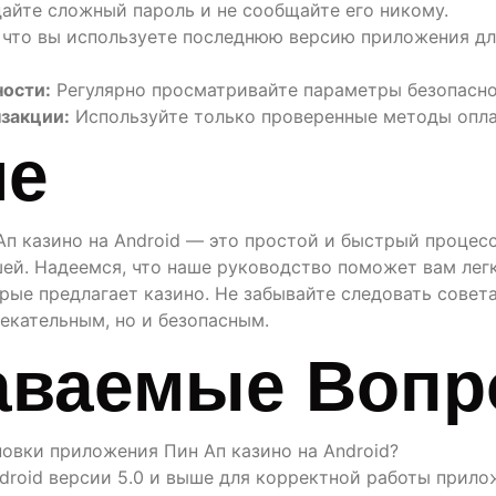
айте сложный пароль и не сообщайте его никому.
 что вы используете последнюю версию приложения дл
ности:
Регулярно просматривайте параметры безопасно
закции:
Используйте только проверенные методы опла
ие
п казино на Android — это простой и быстрый процес
й. Надеемся, что наше руководство поможет вам легк
ые предлагает казино. Не забывайте следовать совета
екательным, но и безопасным.
аваемые Вопр
новки приложения Пин Ап казино на Android?
roid версии 5.0 и выше для корректной работы прило