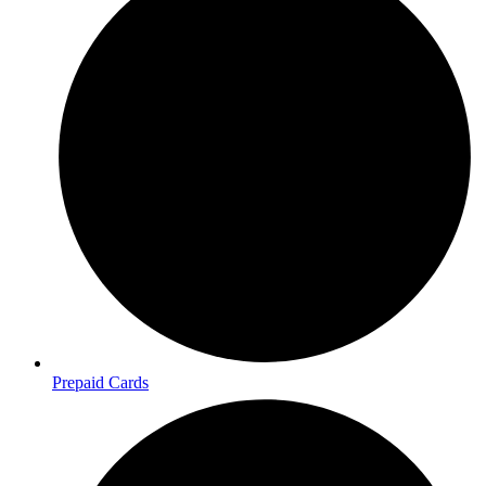
Prepaid Cards