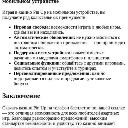
мобильном устройстве
Играя в казино Pin Up на мобильном устройстве, вы
получаете ряд колоссальных преимуществ:
Игровая свобода:
возможности играть в любые игры,
где бы вы ни находились.
Автоматические обновления:
не нужно заботиться о
постоянном обновлении приложения — оно происходит
автоматически.
Поддержка всех устройств:
совместимость с
различными моделями смартфонов и планшетов.
Социальные функции:
общайтесь с другими игроками,
делитесь опытом и участвуйте в турнирах.
Персонализированные предложения:
казино
подстраивается под вас и предлагает уникальные
бонусы.
Заключение
Скачать казино Pin Up на телефон бесплатно по нашей ссылке
— это отличная возможность для всех любителей азартных
игр. Благодаря разнообразию предложений, высоким
стандартам безопасности и удобству, это казино занимает