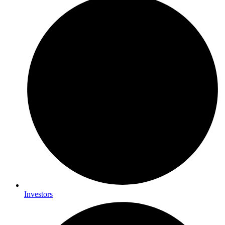
Investors