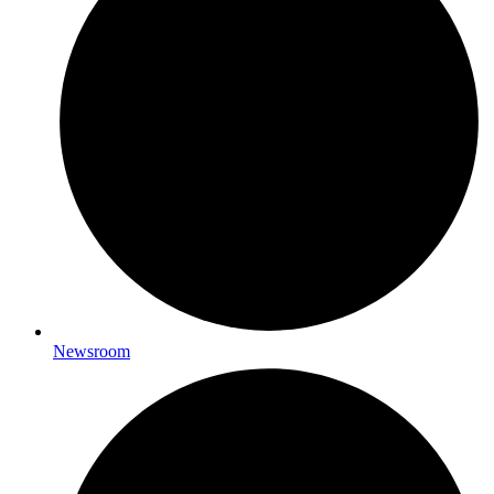
Newsroom