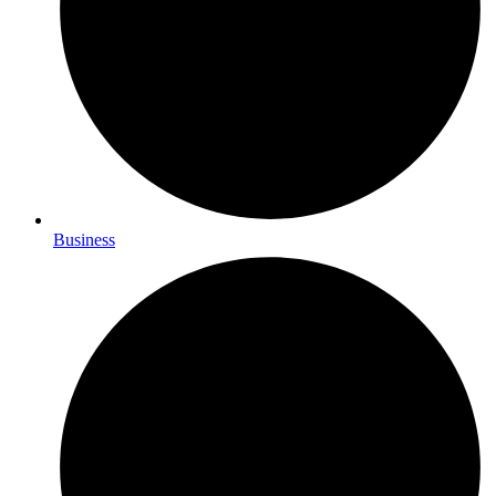
Business