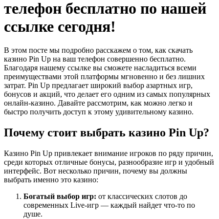
телефон бесплатно по нашей
ссылке сегодня!
В этом посте мы подробно расскажем о том, как скачать
казино Pin Up на ваш телефон совершенно бесплатно.
Благодаря нашему ссылке вы сможете насладиться всеми
преимуществами этой платформы мгновенно и без лишних
затрат. Pin Up предлагает широкий выбор азартных игр,
бонусов и акций, что делает его одним из самых популярных
онлайн-казино. Давайте рассмотрим, как можно легко и
быстро получить доступ к этому удивительному казино.
Почему стоит выбрать казино Pin Up?
Казино Pin Up привлекает внимание игроков по ряду причин,
среди которых отличные бонусы, разнообразие игр и удобный
интерфейс. Вот несколько причин, почему вы должны
выбрать именно это казино:
Богатый выбор игр:
от классических слотов до
современных Live-игр — каждый найдет что-то по
душе.