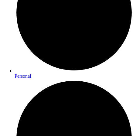
Personal