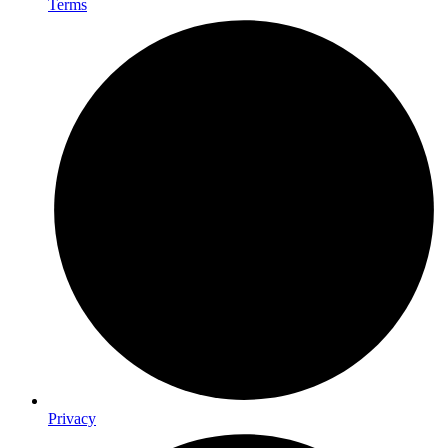
Terms
Privacy